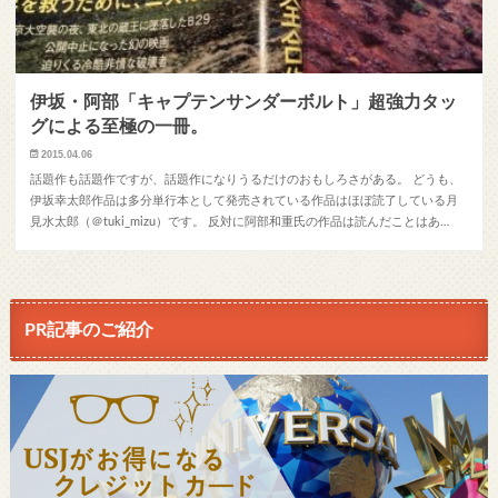
伊坂・阿部「キャプテンサンダーボルト」超強力タッ
グによる至極の一冊。
2015.04.06
話題作も話題作ですが、話題作になりうるだけのおもしろさがある。 どうも、
伊坂幸太郎作品は多分単行本として発売されている作品はほぼ読了している月
見水太郎（＠tuki_mizu）です。 反対に阿部和重氏の作品は読んだことはあ…
PR記事のご紹介