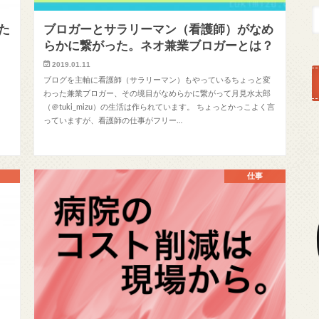
た
ブロガーとサラリーマン（看護師）がなめ
らかに繋がった。ネオ兼業ブロガーとは？
2019.01.11
、
ブログを主軸に看護師（サラリーマン）もやっているちょっと変
わった兼業ブロガー、その境目がなめらかに繋がって月見水太郎
（＠tuki_mizu）の生活は作られています。 ちょっとかっこよく言
っていますが、看護師の仕事がフリー…
仕事