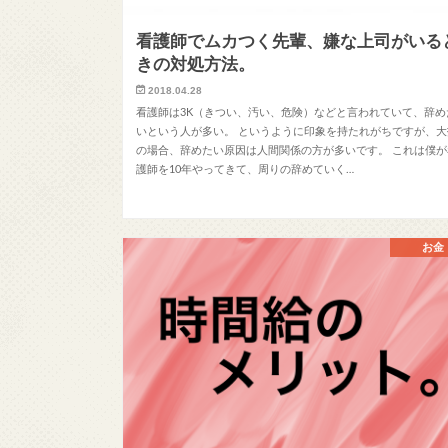
看護師でムカつく先輩、嫌な上司がいる
きの対処方法。
2018.04.28
看護師は3K（きつい、汚い、危険）などと言われていて、辞め
いという人が多い。 というように印象を持たれがちですが、大
の場合、辞めたい原因は人間関係の方が多いです。 これは僕が
護師を10年やってきて、周りの辞めていく…
お金