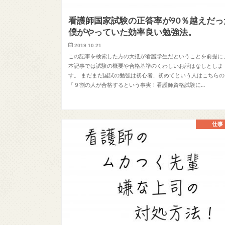
看護師国家試験の正答率が90％越えだっ
僕がやっていた効率良い勉強法。
2019.10.21
この記事を検索した方の大抵が看護学生だということを前提に
本記事では試験の概要や合格基準のくわしいお話はなしとしま
す。 まだまだ国試の勉強は初心者、初めてという人はこちらの
「９割の人が合格するという事実！看護師資格試験に…
仕事