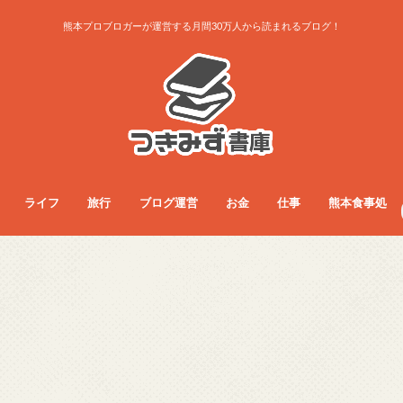
熊本プロブロガーが運営する月間30万人から読まれるブログ！
ライフ
旅行
ブログ運営
お金
仕事
熊本食事処
ライフ
お得生活術
グッズレビュー
コラム
サービス
ダイエット
ファッション
フード
旅行総合
旅行術
旅行記
ブログ運営
アクセス・収益
ノウハウ
お金
フリーランス
副業
仕事総合
人間関係
仕事術
働き方
医療・看護師
食事総合
モーニング
ランチ
夜ご飯
カフェ
居酒屋・BAR
パン屋
ラーメン
まとめ