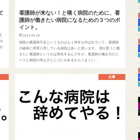
て
看護師が来ない！と嘆く病院のために、看
護師が働きたい病院になるための３つのポ
イント。
正
2017.05.19
ネ
病院の看護師不足というものはもう何年も叫ばれていて、看護師
か
の確保に四苦八苦している病院は多いと思います。 僕が思うに働
きたい看護師というのは実在するんですが、看護師の働き方のニ
ーズと病院の考え方とにズレがあるからうまくい…
仕事