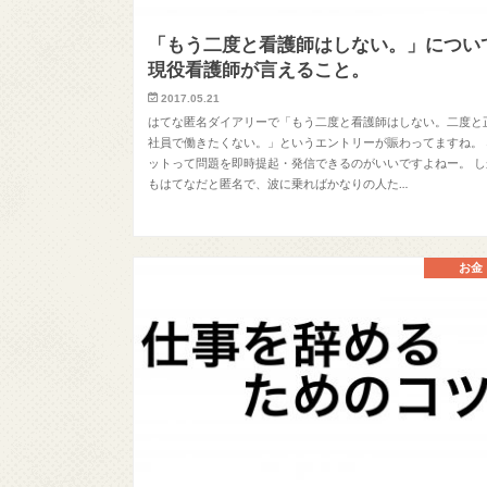
「もう二度と看護師はしない。」につい
現役看護師が言えること。
2017.05.21
はてな匿名ダイアリーで「もう二度と看護師はしない。二度と
社員で働きたくない。」というエントリーが賑わってますね。 
ットって問題を即時提起・発信できるのがいいですよねー。 し
もはてなだと匿名で、波に乗ればかなりの人た…
お金