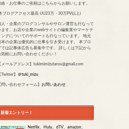
連絡・お仕事のご依頼はこちらからお願いします。
(本ブログアクセス最高 UU23万・30万PV以上)
個人・企業のブログコンサルやサロン運営も行なって
います。お店や企業のwebサイトの編集業やマーケテ
ィングについてのサポートも行なっています。 地元
熊本の企業は優先的に仕事を引き受けます。 本ブロ
グでは記事体広告も募集中です。 詳しくは下記から
お気軽にお問い合わせください！
メールアドレス】tukimimizutarou@gmail.com
Twitter】
＠tuki_mizu
【問い合わせフォーム】
お問いあわせ
新着エントリー！
Netflix、Hulu、dTV、amazon、