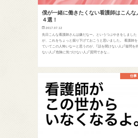
僕が一緒に働きたくない看護師はこんな
４選！
2017.07.12
先日こんな看護師さんは嫌だなー。というつぶやきをしました
が、これをちょっと掘り下げておこうと思いました。 看護師を
ていてこの人怖いなーと思うのが、｢話を聞けない人｣｢疑問を
ない人｣｢危険に気づけない人｣｢質問できな…
仕事