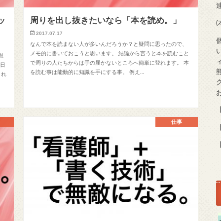
ッ
周りを出し抜きたいなら「本を読め。」
2017.07.17
なんで本を読まない人が多いんだろうか？と疑問に思ったので、
メモ的に書いておこうと思います。 結論から言うと本を読むこと
思
で周りの人たちからは手の届かないところへ簡単に登れます。 本
１日
を読む事は能動的に知識を手にする事。 例え…
これ
【
仕事
【