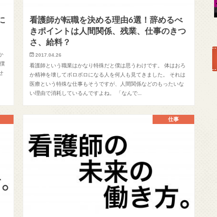
に
看護師が転職を決める理由6選！辞めるべ
きポイントは人間関係、残業、仕事のきつ
さ、給料？
か
2017.04.26
僕
看護師という職業はかなり特殊だと僕は思うわけです。 体はおろ
せ
か精神を壊してボロボロになる人を何人も見てきました。 それは
医療という特殊な仕事もそうですが、人間関係などのもったいな
い理由で消耗しているんですよね。 「なんで…
仕事