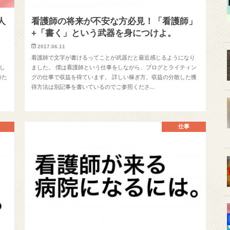
人
看護師の将来が不安な方必見！「看護師」
+「書く」という武器を身につけよ。
2017.06.11
看護師で文字が書けるってことが武器だと最近感じるようになり
し
ました。 僕は看護師という仕事をしながら、ブログとライティン
持た
グの仕事で収益を得ています。 詳しい稼ぎ方、収益の分散した獲
得方法は別記事を書いているのでご参照くださ…
仕事