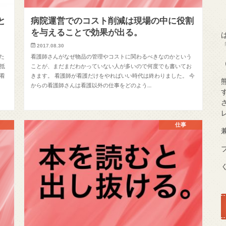
と
病院運営でのコスト削減は現場の中に役割
を与えることで効果が出る。
2017.08.30
た
看護師さんがなぜ物品の管理やコストに関わるべきなのかという
抵
ことが、まだまだわかっていない人が多いので何度でも書いてお
看
きます。 看護師が看護だけをやればいい時代は終わりました。 今
からの看護師さんは看護以外の仕事をどのよう…
仕事