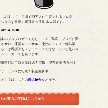
はじめまして、月間で28万人から読まれるブログ
「つきみず書庫」運営者の月見 水太郎です。
（
＠tuki_mizu
）
熊本のプロブロガーであり、ウェブ集客、ブログに関
するサロン運営やコンサル、他社のメディア編集業、
さらには看護師もフリーランスで行なっている超パラ
レルワーカーでもあります。
兼業時代にブログ収益50万突破！現在最高70万円！
フリーランスにて続々収益更新中！
くわしくはこちらの
自己紹介
をどうぞ。
お仕事のご依頼はこちらから