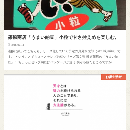
篠原商店「うまい納豆」小粒で甘さ控えめを楽しむ。
2015.07.14
漢飯に続いてこちらもシリーズ化していく予定の月見水太郎（＠tuki_mizu）で
す。 ということでちょっとセレブ納豆シリーズ第２弾 篠原商店の「うまい納
豆」！ ちょっとセレブ納豆はパッケージか違う 横から観たところですが…
お得生活術