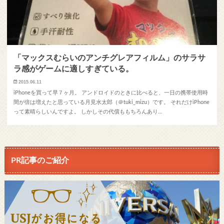
「マックスむらいのアンチグレアフィルム」のサラサ
ラ感がゲームに適しすぎている。
2015.06.11
iPhoneを買って早７ヶ月。 アンドロイドのときに比べると、一日の携帯使用時
間が倍は増えたと思っている月見水太郎（＠tuki_mizu）です。 それだけiPhone
って素晴らしいんですよ。 しかしその代償ももちろんあり…
PR記事のご紹介