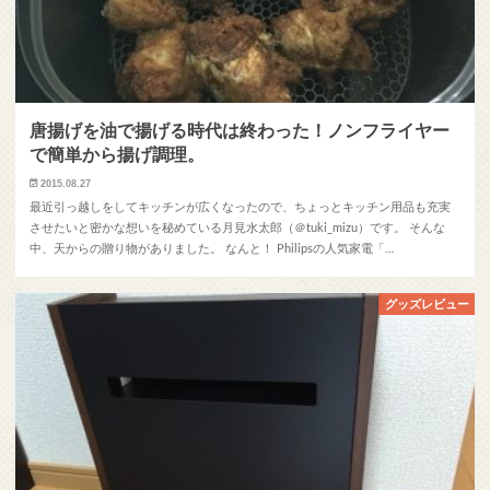
唐揚げを油で揚げる時代は終わった！ノンフライヤー
で簡単から揚げ調理。
2015.08.27
最近引っ越しをしてキッチンが広くなったので、ちょっとキッチン用品も充実
させたいと密かな想いを秘めている月見水太郎（＠tuki_mizu）です。 そんな
中、天からの贈り物がありました。 なんと！ Philipsの人気家電「…
グッズレビュー