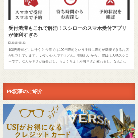
受付渋滞もこれで解消！スシローのスマホ受付アプリ
が便利すぎる
2015.05.23
100円寿司どこに行く？ 今巷では100円寿司という手軽に寿司が堪能できるお店
が乱立しています。 いやいいんですけどね。美味しいから。 僕はは大抵スシロ
ーです。なんかネタが好みだし、ちょくちょく寿司ネタが変わるし、なんか…
PR記事のご紹介