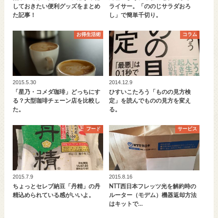
しておきたい便利グッズをまとめ
ライサー。「ののじサラダおろ
た記事！
し」で簡単千切り。
お得生活術
コラム
2015.5.30
2014.12.9
「星乃・コメダ珈琲」どっちにす
ひすいこたろう「ものの見方検
る？大型珈琲チェーン店を比較し
定」を読んでものの見方を変え
た。
る。
フード
サービス
2015.7.9
2015.8.16
ちょっとセレブ納豆「丹精」の丹
NTT西日本フレッツ光を解約時の
精込められている感がいいよ。
ルーター（モデム）機器返却方法
はキットで…