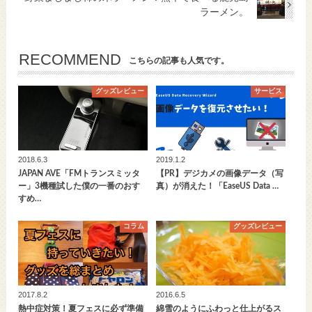
ラーメン。
RECOMMEND
こちらの記事も人気です。
グッズレビュー
サービス
2018.6.3
2019.1.2
JAPAN AVE「FMトランスミッタ
【PR】デジカメの画像データ（写
ー」3機種試した僕の一番のおす
真）が消えた！「EaseUS Data …
すめ…
コラム
グッズレビュー
2017.8.2
2016.6.5
熱中症対策！夏フェスに必ず準備
綿雪のようにふわっと仕上がるス