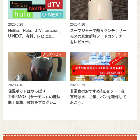
2020.5.28
2020.4.16
Netflix、Hulu、dTV、amazon、
スープジャーで熱々ランチ！サー
U-NEXT。有料テレビに全…
モスの真空断熱フードコンテナー
をレビュー。
グッズレビュー
フード
2020.4.16
2020.3.29
保温ポットはやっぱり
非常食のおすすめ3点セット！災
THERMOS（サーモス）の魔法
害時は水、ご飯、パンを確保して
瓶！価格、種類をブログレ…
おこう。