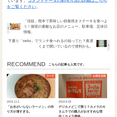
ています。
コメントデータの処理方法の詳細はこちら
をご覧ください
。
「佳紋」熊本で美味しい鉄板焼きステーキを食べよ
う！個室の素敵なお店のメニュー、駐車場、定休日
情報。
下通り「swiss」でランチ食べれるの知ってた？夜遅
くまで開いているので便利かも。
RECOMMEND
こちらの記事も人気です。
フード
お得生活術
2015.11.1
2019.9.29
「お水がいらないラーメン」の作
デジカメどこで買う？カメラのキ
り方が凄すぎる。
タムラでの購入がおすすめな理
由！カメラ価格…