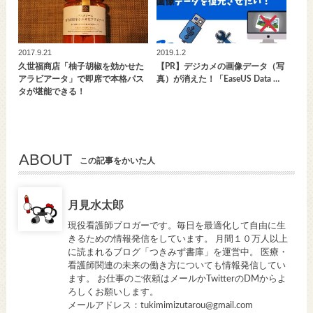
2017.9.21
2019.1.2
久世福商店「柚子胡椒を効かせた
【PR】デジカメの画像データ（写
アラビアータ」で即席で本格パス
真）が消えた！「EaseUS Data …
タが堪能できる！
ABOUT
この記事をかいた人
月見水太郎
現役看護師ブロガーです。毎日を最適化して自由に生
きるための情報発信をしています。 月間１０万人以上
に読まれるブログ「つきみず書庫」を運営中。 医療・
看護師関連の未来の働き方についても情報発信してい
ます。 お仕事のご依頼はメールかTwitterのDMからよ
ろしくお願いします。
メールアドレス：tukimimizutarou@gmail.com