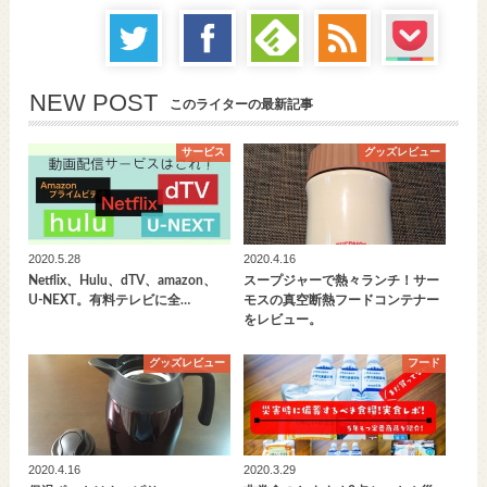
NEW POST
このライターの最新記事
サービス
グッズレビュー
2020.5.28
2020.4.16
Netflix、Hulu、dTV、amazon、
スープジャーで熱々ランチ！サー
U-NEXT。有料テレビに全…
モスの真空断熱フードコンテナー
をレビュー。
グッズレビュー
フード
2020.4.16
2020.3.29