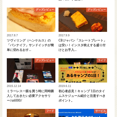
グッズレビュー
グッズレビュー
2017.8.7
2017.9.9
ツヴィリング（ヘンケルス）の
CBジャパン「スレートプレート」
「パンナイフ」サンドイッチが簡
は安い！インスタ映えする盛り付
単に切れるおす…
けとお手入…
グッズレビュー
ライフ
2015.12.14
2019.6.11
ミラーレス一眼を買う時に同時購
初心者必見！キャンプ 1日のタイ
入しておきたい必要アクセサリ
ムスケジュール紹介と注意すべき
ー/α6000/
ポイント。
フード
サービス