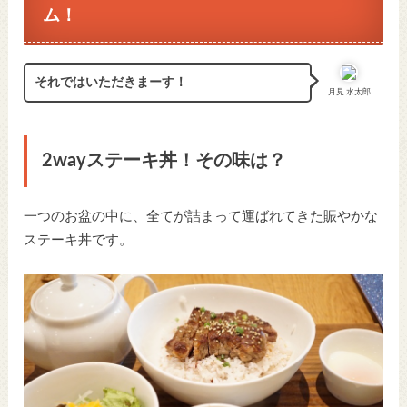
ム！
それではいただきまーす！
月見 水太郎
2wayステーキ丼！その味は？
一つのお盆の中に、全てが詰まって運ばれてきた賑やかな
ステーキ丼です。