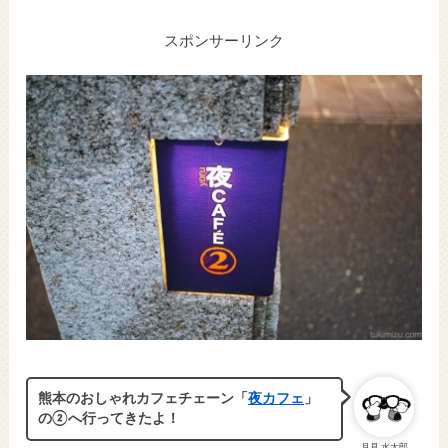
スポンサーリンク
熊本のおしゃれカフェチェーン「
夜カフェ
」
の②へ行ってきたよ！
月見 水太郎