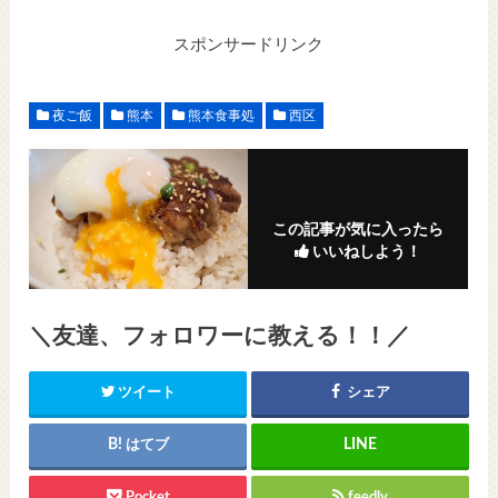
スポンサードリンク
夜ご飯
熊本
熊本食事処
西区
この記事が気に入ったら
いいねしよう！
＼友達、フォロワーに教える！！／
ツイート
シェア
はてブ
Pocket
feedly