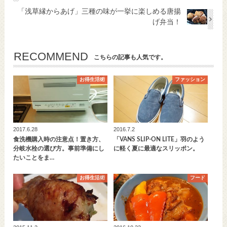
「浅草縁からあげ」三種の味が一挙に楽しめる唐揚
げ弁当！
RECOMMEND
こちらの記事も人気です。
お得生活術
ファッション
2017.6.28
2016.7.2
食洗機購入時の注意点！置き方、
「VANS SLIP-ON LITE」羽のよう
分岐水栓の選び方。事前準備にし
に軽く夏に最適なスリッポン。
たいことをま…
お得生活術
フード