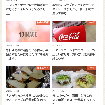
2015.11.2
2016.10.22
ノンフライヤーで餃子が揚げ餃子
SAMAのスープカレーすげー！チ
になるかチャレンジしてみまし
キンレッグが丸ごと1個。千歳で
た。
買って帰る…
お得生活術
フード
2015.10.24
2017.7.27
毎日４時半に起きている僕が、早
「アイスコールドコカコーラ」の
起きするために考えたコツを紹介
正しい作り方、買い方！清涼感半
します。
端ないぞ！
ダイエット
フード
2015.12.28
2016.9.25
ナスが余ったら即座におかゆにの
モスバーガー「菜摘」どうなの
せろ！チーズ茄子田楽DEおかゆ
よ？糖質・カロリー比較やってみ
た。