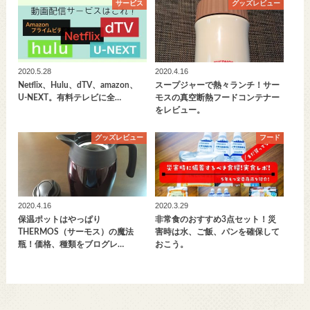
サービス
グッズレビュー
2020.5.28
2020.4.16
Netflix、Hulu、dTV、amazon、
スープジャーで熱々ランチ！サー
U-NEXT。有料テレビに全…
モスの真空断熱フードコンテナー
をレビュー。
グッズレビュー
フード
2020.4.16
2020.3.29
保温ポットはやっぱり
非常食のおすすめ3点セット！災
THERMOS（サーモス）の魔法
害時は水、ご飯、パンを確保して
瓶！価格、種類をブログレ…
おこう。