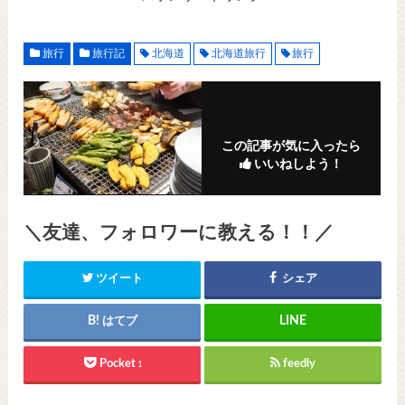
旅行
旅行記
北海道
北海道旅行
旅行
この記事が気に入ったら
いいねしよう！
＼友達、フォロワーに教える！！／
ツイート
シェア
はてブ
Pocket
feedly
1