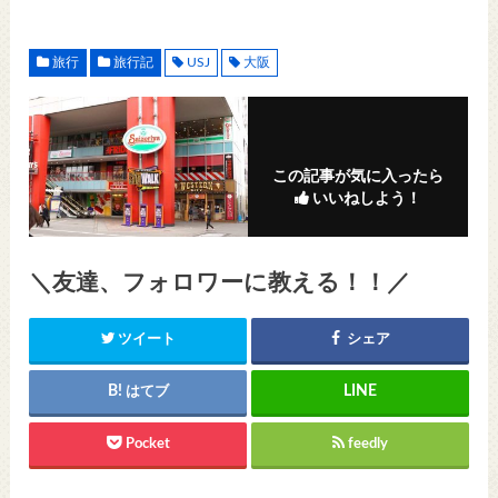
旅行
旅行記
USJ
大阪
この記事が気に入ったら
いいねしよう！
＼友達、フォロワーに教える！！／
ツイート
シェア
はてブ
Pocket
feedly