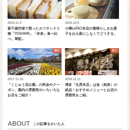
2016.11.4
2016.10.9
新千歳空港で買ったカツサンド２
小樽LeTAO本店の素晴らしきお菓
種「YOSHIMI」「井泉」食べ比
子をお土産にしなくてどうする。
べ。軍配…
旅行
旅行
2017.11.26
2018.12.11
「くじゅう花公園」の料金やクー
博多「丸秀本店」は魚（刺身）が
ポン、園内の雰囲気やいろいろな
絶品！おすすめメニューとお店の
お店をご紹介！
雰囲気をご紹…
ABOUT
この記事をかいた人