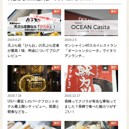
旅行
旅行
2019.8.27
2019.2.5
天ぷら処「ひらお」の天ぷら定食
サンシャイン60スカイレストラン
が最高！味、料金についてブログ
「オーシャンカシータ」でイタリ
レビュー
アンランチ…
旅行
旅行
2018.7.18
2015.12.17
USJ一番近くのパークフロントホ
長崎ってクジラが有名な事知って
テル最上階シティビュー。部屋と
ました？長崎で食べた鯨カツがす
朝食などを…
ごい！
旅行
旅行