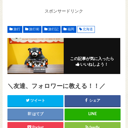
スポンサードリンク
旅行
旅行術
旅行記
福岡
北海道
この記事が気に入ったら
いいねしよう！
＼友達、フォロワーに教える！！／
ツイート
シェア
はてブ
Pocket
feedly