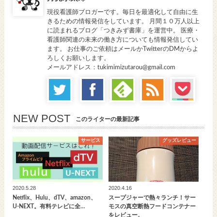
現役看護師ブロガーです。毎日を最適化して自由に生
きるための情報発信をしています。 月間１０万人以上
に読まれるブログ「つきみず書庫」を運営中。 医療・
看護師関連の未来の働き方についても情報発信してい
ます。 お仕事のご依頼はメールかTwitterのDMからよ
ろしくお願いします。
メールアドレス：tukimimizutarou@gmail.com
NEW POST
このライターの最新記事
サービス
グッズレビュー
2020.5.28
2020.4.16
Netflix、Hulu、dTV、amazon、
スープジャーで熱々ランチ！サー
U-NEXT。有料テレビに全…
モスの真空断熱フードコンテナー
をレビュー。