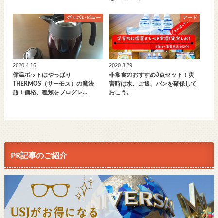
グッズレビュー
フード
2020.4.16
2020.3.29
保温ポットはやっぱり
非常食のおすすめ3点セット！災
THERMOS（サーモス）の魔法
害時は水、ご飯、パンを確保して
瓶！価格、種類をブログレ…
おこう。
PR記事のご紹介