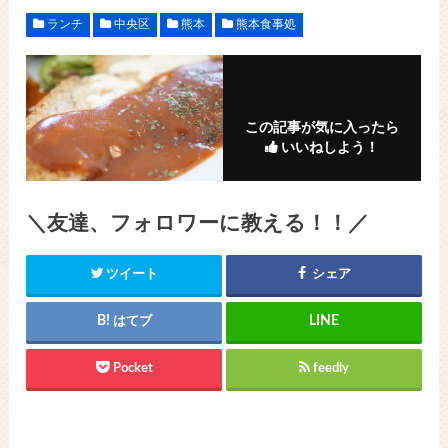
ランチ
中央区
熊本
熊本食事処
この記事が気に入ったら
いいねしよう！
＼友達、フォロワーに教える！！／
ツイート
シェア
はてブ
Pocket
feedly