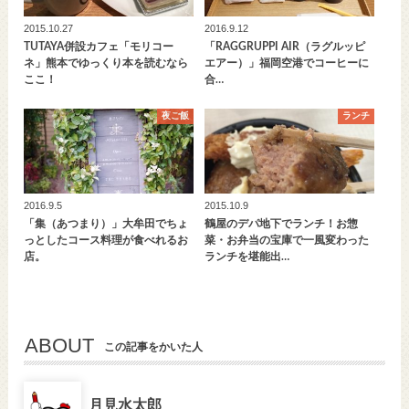
2015.10.27
2016.9.12
TUTAYA併設カフェ「モリコー
「RAGGRUPPI AIR（ラグルッピ
ネ」熊本でゆっくり本を読むなら
エアー）」福岡空港でコーヒーに
ここ！
合…
夜ご飯
ランチ
2016.9.5
2015.10.9
「集（あつまり）」大牟田でちょ
鶴屋のデパ地下でランチ！お惣
っとしたコース料理が食べれるお
菜・お弁当の宝庫で一風変わった
店。
ランチを堪能出…
ABOUT
この記事をかいた人
月見水太郎