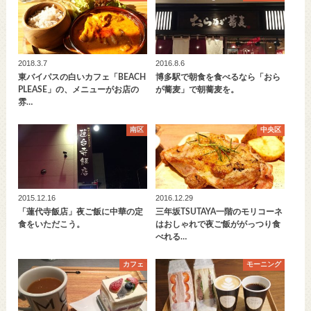
2018.3.7
2016.8.6
東バイパスの白いカフェ「BEACH
博多駅で朝食を食べるなら「おら
PLEASE」の、メニューがお店の
が蕎麦」で朝蕎麦を。
雰…
南区
中央区
2015.12.16
2016.12.29
「蓮代寺飯店」夜ご飯に中華の定
三年坂TSUTAYA一階のモリコーネ
食をいただこう。
はおしゃれで夜ご飯ががっつり食
べれる…
カフェ
モーニング