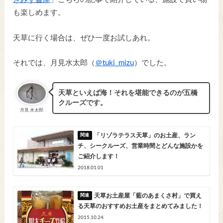
も楽しめます。
天草に行く場合は、ぜひ一度お試しあれ。
それでは、月見水太郎（
＠tuki_mizu
）でした。
天草といえば海！それを堪能できるのが五橋
クルーズです。
月見 水太郎
「リゾラテラス天草」のお土産、ラン
チ、シークルーズ、営業時間とどんな施設かを
ご紹介します！
2018.01.01
天草お土産屋「藍のあまくさ村」で買え
る天草のおすすめお土産をまとめてみました！
2015.10.24