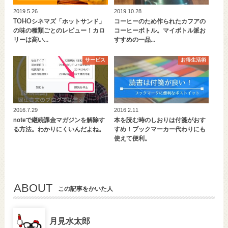
2019.5.26
2019.10.28
TOHOシネマズ「ホットサンド」
コーヒーのため作られたカフアの
の味の種類ごとのレビュー！カロ
コーヒーボトル。マイボトル派お
リーは高い…
すすめの一品…
サービス
お得生活術
2016.7.29
2016.2.11
noteで継続課金マガジンを解除す
本を読む時のしおりは付箋がおす
る方法。わかりにくいんだよね。
すめ！ブックマーカー代わりにも
使えて便利。
ABOUT
この記事をかいた人
月見水太郎