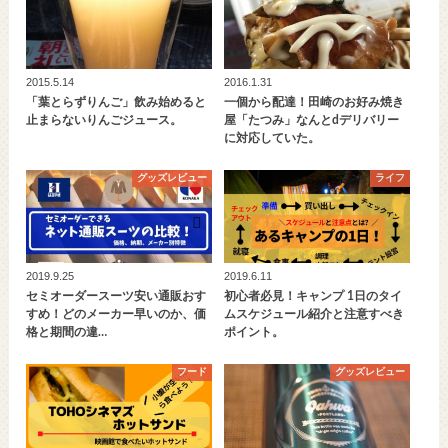
2015.5.14
2016.1.31
「葉とらずりんご」飲み始めると
一個から配達！田崎のお好み焼き
止まらないりんごジュース。
屋「たつみ」なんとdデリバリー
に対応していた。
グッズレビュー
ライフ
2019.9.25
2019.6.11
セミオーダースーツ安い通販おす
初心者必見！キャンプ 1日のタイ
すめ！どのメーカー早いのか、価
ムスケジュール紹介と注意すべき
格と期間の違…
ポイント。
フード
グッズレビュー