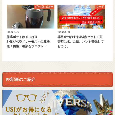
グッズレビュー
フード
2020.4.16
2020.3.29
保温ポットはやっぱり
非常食のおすすめ3点セット！災
THERMOS（サーモス）の魔法
害時は水、ご飯、パンを確保して
瓶！価格、種類をブログレ…
おこう。
PR記事のご紹介