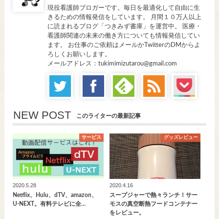
現役看護師ブロガーです。毎日を最適化して自由に生
きるための情報発信をしています。 月間１０万人以上
に読まれるブログ「つきみず書庫」を運営中。 医療・
看護師関連の未来の働き方についても情報発信してい
ます。 お仕事のご依頼はメールかTwitterのDMからよ
ろしくお願いします。
メールアドレス：tukimimizutarou@gmail.com
NEW POST
このライターの最新記事
サービス
グッズレビュー
2020.5.28
2020.4.16
Netflix、Hulu、dTV、amazon、
スープジャーで熱々ランチ！サー
U-NEXT。有料テレビに全…
モスの真空断熱フードコンテナー
をレビュー。