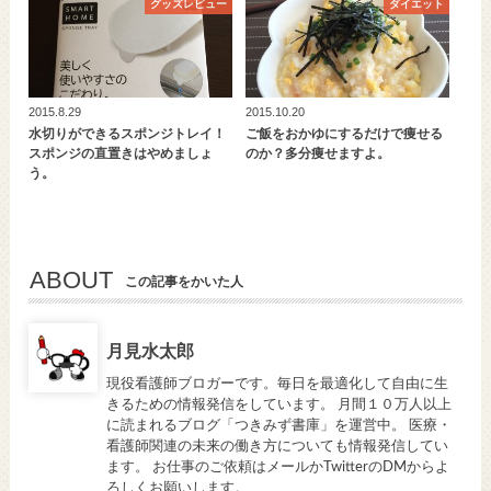
グッズレビュー
ダイエット
2015.8.29
2015.10.20
水切りができるスポンジトレイ！
ご飯をおかゆにするだけで痩せる
スポンジの直置きはやめましょ
のか？多分痩せますよ。
う。
ABOUT
この記事をかいた人
月見水太郎
現役看護師ブロガーです。毎日を最適化して自由に生
きるための情報発信をしています。 月間１０万人以上
に読まれるブログ「つきみず書庫」を運営中。 医療・
看護師関連の未来の働き方についても情報発信してい
ます。 お仕事のご依頼はメールかTwitterのDMからよ
ろしくお願いします。