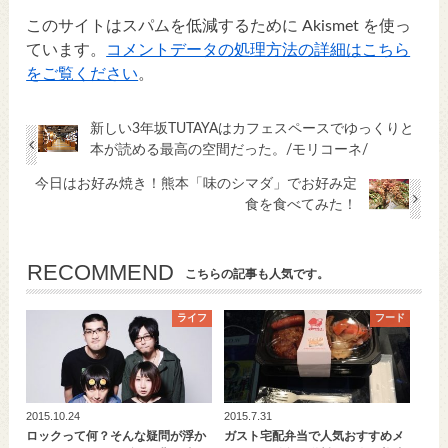
このサイトはスパムを低減するために Akismet を使っ
ています。
コメントデータの処理方法の詳細はこちら
をご覧ください
。
新しい3年坂TUTAYAはカフェスペースでゆっくりと
本が読める最高の空間だった。/モリコーネ/
今日はお好み焼き！熊本「味のシマダ」でお好み定
食を食べてみた！
RECOMMEND
こちらの記事も人気です。
ライフ
フード
2015.10.24
2015.7.31
ロックって何？そんな疑問が浮か
ガスト宅配弁当で人気おすすめメ