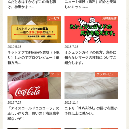
んだときはすかさずこの曲を聴
ニュー！値段（送料）紹介と美味
け。神聖かまっ…
しいミックス…
サービス
お得生活術
2019.5.15
2018.7.16
ネットオフでiPhoneを買取（下取
ミシュランガイドの見方。意外に
り）したのでブログレビュー！依
知らないマークの種類についてご
頼方法…
紹介します。
フード
グッズレビュー
2017.7.27
2015.11.4
「アイスコールドコカコーラ」の
ニトリ「N WARM」の掛け布団が
正しい作り方、買い方！清涼感半
予想以上に暖かい。
端ないぞ！