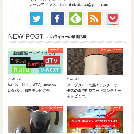
メールアドレス：tukimimizutarou@gmail.com
NEW POST
このライターの最新記事
サービス
グッズレビュー
2020.5.28
2020.4.16
Netflix、Hulu、dTV、amazon、
スープジャーで熱々ランチ！サー
U-NEXT。有料テレビに全…
モスの真空断熱フードコンテナー
をレビュー。
グッズレビュー
フード