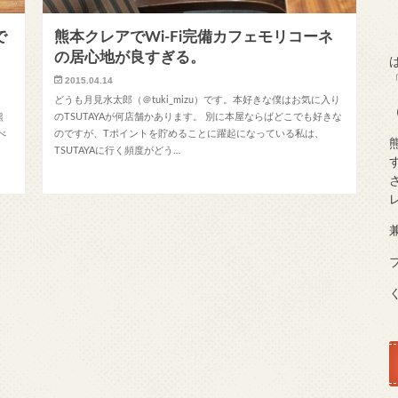
で
熊本クレアでWi-Fi完備カフェモリコーネ
の居心地が良すぎる。
2015.04.14
どうも月見水太郎（＠tuki_mizu）です。本好きな僕はお気に入り
熊
のTSUTAYAが何店舗かあります。 別に本屋ならばどこでも好きな
べ
のですが、Tポイントを貯めることに躍起になっている私は、
TSUTAYAに行く頻度がどう…