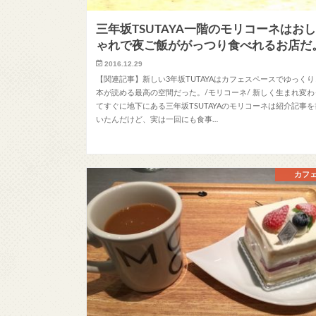
三年坂TSUTAYA一階のモリコーネはお
ゃれで夜ご飯ががっつり食べれるお店だ
2016.12.29
【関連記事】新しい3年坂TUTAYAはカフェスペースでゆっくり
本が読める最高の空間だった。/モリコーネ/ 新しく生まれ変わ
てすぐに地下にある三年坂TSUTAYAのモリコーネは紹介記事を
いたんだけど、実は一回にも食事…
カフ