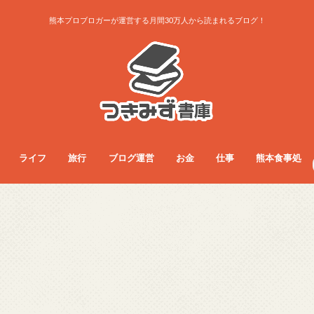
熊本プロブロガーが運営する月間30万人から読まれるブログ！
ライフ
旅行
ブログ運営
お金
仕事
熊本食事処
ライフ
お得生活術
グッズレビュー
コラム
サービス
ダイエット
ファッション
フード
旅行総合
旅行術
旅行記
ブログ運営
アクセス・収益
ノウハウ
お金
フリーランス
副業
仕事総合
人間関係
仕事術
働き方
医療・看護師
食事総合
モーニング
ランチ
夜ご飯
カフェ
居酒屋・BAR
パン屋
ラーメン
まとめ