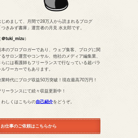
はじめまして、月間で28万人から読まれるブログ
「つきみず書庫」運営者の月見 水太郎です。
（
＠tuki_mizu
）
熊本のプロブロガーであり、ウェブ集客、ブログに関
するサロン運営やコンサル、他社のメディア編集業、
さらには看護師もフリーランスで行なっている超パラ
レルワーカーでもあります。
兼業時代にブログ収益50万突破！現在最高70万円！
フリーランスにて続々収益更新中！
くわしくはこちらの
自己紹介
をどうぞ。
お仕事のご依頼はこちらから