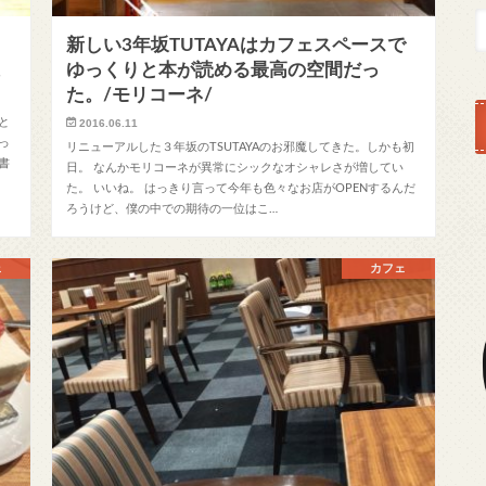
し
新しい3年坂TUTAYAはカフェスペースで
。
ゆっくりと本が読める最高の空間だっ
た。/モリコーネ/
と
2016.06.11
っ
リニューアルした３年坂のTSUTAYAのお邪魔してきた。しかも初
書
日。 なんかモリコーネが異常にシックなオシャレさが増してい
た。 いいね。 はっきり言って今年も色々なお店がOPENするんだ
ろうけど、僕の中での期待の一位はこ…
ェ
カフェ