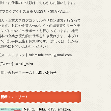
連絡・お仕事のご依頼はこちらからお願いします。
(本ブログアクセス最高 UU23万・30万PV以上)
個人・企業のブログコンサルやサロン運営も行なって
います。お店や企業のwebサイトの編集業やマーケテ
ィングについてのサポートも行なっています。 地元
熊本の企業は優先的に仕事を引き受けます。 本ブロ
グでは記事体広告も募集中です。 詳しくは下記から
お気軽にお問い合わせください！
メールアドレス】tukimimizutarou@gmail.com
Twitter】
＠tuki_mizu
【問い合わせフォーム】
お問いあわせ
新着エントリー！
Netflix、Hulu、dTV、amazon、