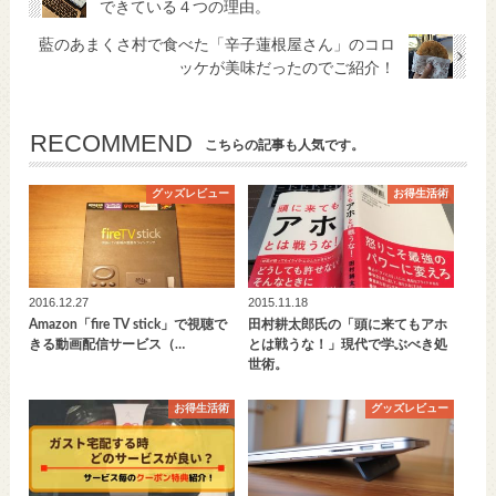
できている４つの理由。
藍のあまくさ村で食べた「辛子蓮根屋さん」のコロ
ッケが美味だったのでご紹介！
RECOMMEND
こちらの記事も人気です。
グッズレビュー
お得生活術
2016.12.27
2015.11.18
Amazon「fire TV stick」で視聴で
田村耕太郎氏の「頭に来てもアホ
きる動画配信サービス（…
とは戦うな！」現代で学ぶべき処
世術。
お得生活術
グッズレビュー