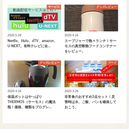
サービス
グッズレビュー
2020.5.28
2020.4.16
Netflix、Hulu、dTV、amazon、
スープジャーで熱々ランチ！サー
U-NEXT。有料テレビに全…
モスの真空断熱フードコンテナー
をレビュー。
グッズレビュー
フード
2020.4.16
2020.3.29
保温ポットはやっぱり
非常食のおすすめ3点セット！災
THERMOS（サーモス）の魔法
害時は水、ご飯、パンを確保して
瓶！価格、種類をブログレ…
おこう。