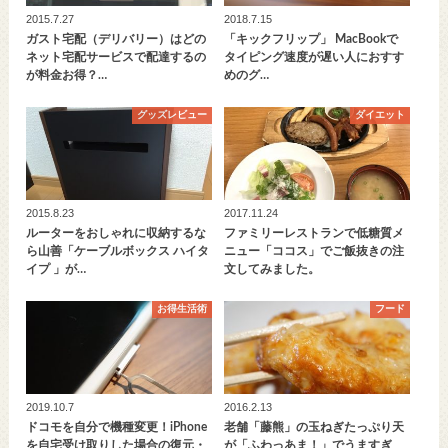
2015.7.27
2018.7.15
ガスト宅配（デリバリー）はどの
「キックフリップ」 MacBookで
ネット宅配サービスで配達するの
タイピング速度が遅い人におすす
が料金お得？…
めのグ…
グッズレビュー
ダイエット
2015.8.23
2017.11.24
ルーターをおしゃれに収納するな
ファミリーレストランで低糖質メ
ら山善「ケーブルボックス ハイタ
ニュー「ココス」でご飯抜きの注
イプ 」が…
文してみました。
お得生活術
フード
2019.10.7
2016.2.13
ドコモを自分で機種変更！iPhone
老舗「藤熊」の玉ねぎたっぷり天
を自宅受け取りした場合の復元・
が「ふわっあま！」でうますぎ