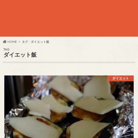
HOME
タグ : ダイエット飯
TAG
ダイエット飯
ダイエット