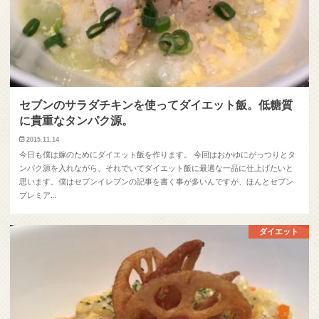
セブンのサラダチキンを使ってダイエット飯。低糖質
に貴重なタンパク源。
2015.11.14
今日も僕は嫁のためにダイエット飯を作ります。 今回はおかゆにがっつりとタ
ンパク源を入れながら、それでいてダイエット飯に最適な一品に仕上げたいと
思います。僕はセブンイレブンの記事を書く事が多いんですが、ほんとセブン
プレミア…
ダイエット