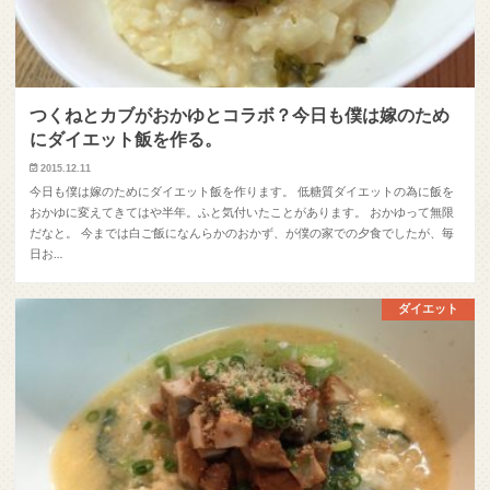
つくねとカブがおかゆとコラボ？今日も僕は嫁のため
にダイエット飯を作る。
2015.12.11
今日も僕は嫁のためにダイエット飯を作ります。 低糖質ダイエットの為に飯を
おかゆに変えてきてはや半年。ふと気付いたことがあります。 おかゆって無限
だなと。 今までは白ご飯になんらかのおかず、が僕の家での夕食でしたが、毎
日お…
ダイエット