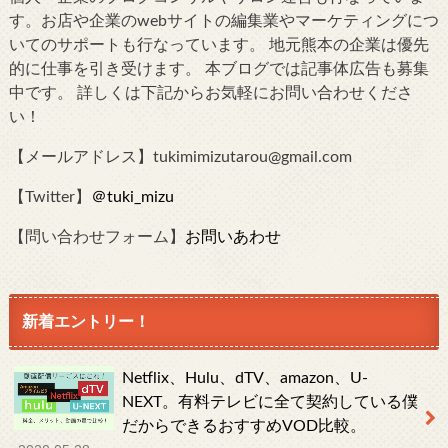
す。お店や企業のwebサイトの編集業やマーケティングにつ
いてのサポートも行なっています。 地元熊本の企業は優先
的に仕事を引き受けます。 本ブログでは記事体広告も募集
中です。 詳しくは下記からお気軽にお問い合わせくださ
い！
【メールアドレス】tukimimizutarou@gmail.com
【Twitter】
＠tuki_mizu
【問い合わせフォーム】
お問いあわせ
新着エントリー！
Netflix、Hulu、dTV、amazon、U-
NEXT。有料テレビに全て契約している僕
だからできるおすすめVOD比較。