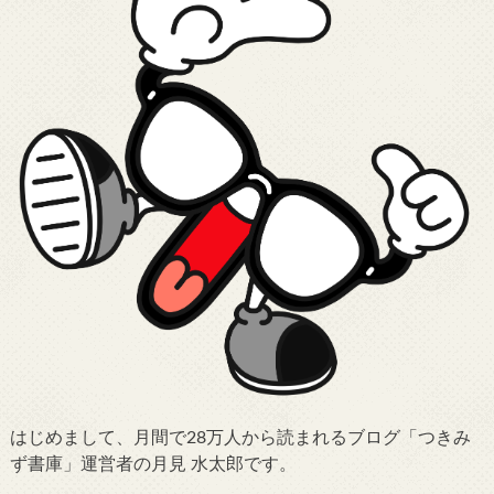
はじめまして、月間で28万人から読まれるブログ「つきみ
ず書庫」運営者の月見 水太郎です。