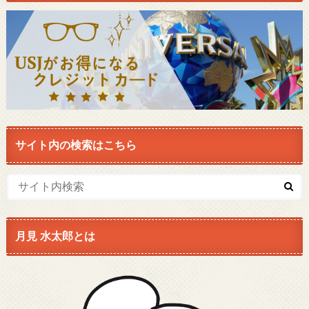
サイト内の検索はこちら
月見 水太郎とは