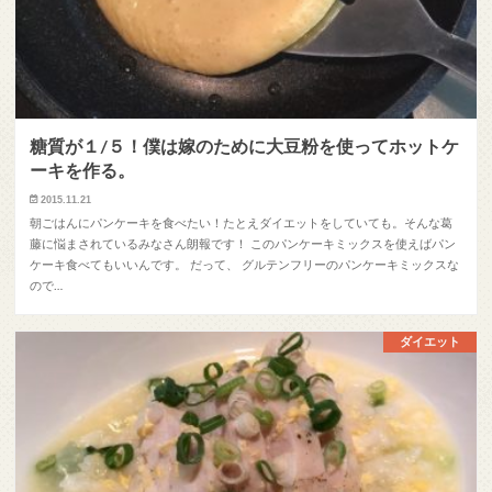
糖質が１/５！僕は嫁のために大豆粉を使ってホットケ
ーキを作る。
2015.11.21
朝ごはんにパンケーキを食べたい！たとえダイエットをしていても。そんな葛
藤に悩まされているみなさん朗報です！ このパンケーキミックスを使えばパン
ケーキ食べてもいいんです。 だって、 グルテンフリーのパンケーキミックスな
ので…
ダイエット