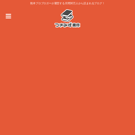
熊本プロブロガーが運営する月間30万人から読まれるブログ！