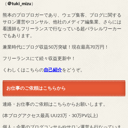
（
＠tuki_mizu
）
熊本のプロブロガーであり、ウェブ集客、ブログに関する
サロン運営やコンサル、他社のメディア編集業、さらには
看護師もフリーランスで行なっている超パラレルワーカー
でもあります。
兼業時代にブログ収益50万突破！現在最高70万円！
フリーランスにて続々収益更新中！
くわしくはこちらの
自己紹介
をどうぞ。
お仕事のご依頼はこちらから
連絡・お仕事のご依頼はこちらからお願いします。
(本ブログアクセス最高 UU23万・30万PV以上)
個人・企業のブログコンサルやサロン運営も行なっていま