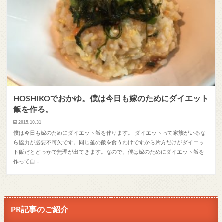
HOSHIKOでおかゆ。僕は今日も嫁のためにダイエット
飯を作る。
2015.10.31
僕は今日も嫁のためにダイエット飯を作ります。 ダイエットって家族がいるな
ら協力が必要不可欠です。同じ釜の飯を食うわけですから片方だけがダイエッ
ト飯だとどっかで無理が出てきます。なので、僕は嫁のためにダイエット飯を
作って自…
PR記事のご紹介