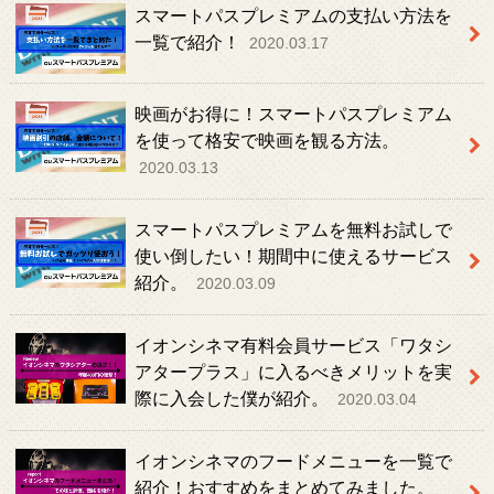
スマートパスプレミアムの支払い方法を
一覧で紹介！
2020.03.17
映画がお得に！スマートパスプレミアム
を使って格安で映画を観る方法。
2020.03.13
スマートパスプレミアムを無料お試しで
使い倒したい！期間中に使えるサービス
紹介。
2020.03.09
イオンシネマ有料会員サービス「ワタシ
アタープラス」に入るべきメリットを実
際に入会した僕が紹介。
2020.03.04
イオンシネマのフードメニューを一覧で
紹介！おすすめをまとめてみました。