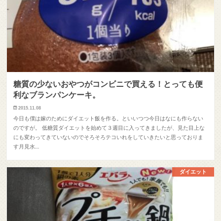
糖質の少ないおやつがコンビニで買える！とっても便
利なブランパンケーキ。
2015.11.08
今日も僕は嫁のためにダイエット飯を作る。といいつつ今日はなにも作らない
のですが。 低糖質ダイエットを始めて３週目に入ってきましたが、見た目上な
にも変わってきていないのでそろそろテコいれをしていきたいと思っておりま
す月見水…
ダイエット