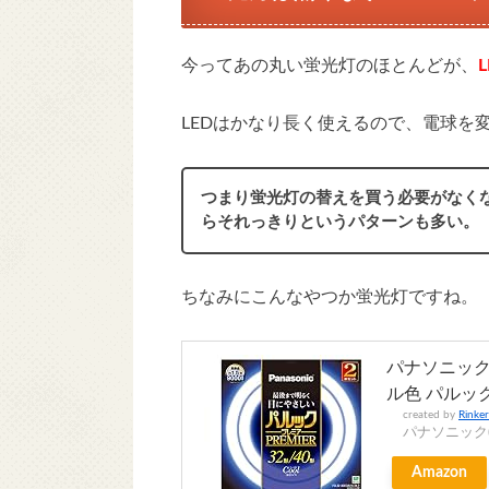
今ってあの丸い蛍光灯のほとんどが、
LEDはかなり長く使えるので、電球を
つまり蛍光灯の替えを買う必要がなく
らそれっきりというパターンも多い。
ちなみにこんなやつか蛍光灯ですね。
パナソニック 丸
ル色 パルック
created by
Rinker
パナソニック(Pa
Amazon