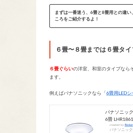
まずは一番迷う、6畳と8畳用との違い
ころをご紹介するよ！
６畳〜８畳までは６畳タイ
６畳ぐらい
の洋室、和室のタイプならそ
ます。
例えばパナソニックなら「
6畳用LED
パナソニック
6畳 LHR186
created by
Rinker
パナソニック(Pa