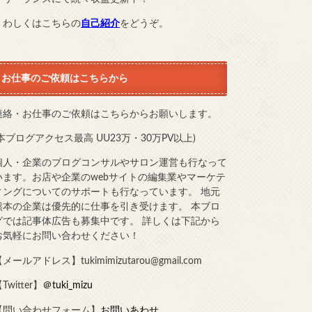
くわしくはこちらの
自己紹介
をどうぞ。
お仕事のご依頼はこちらから
連絡・お仕事のご依頼はこちらからお願いします。
(本ブログアクセス最高 UU23万・30万PV以上)
個人・企業のブログコンサルやサロン運営も行なって
います。お店や企業のwebサイトの編集業やマーケテ
ィングについてのサポートも行なっています。 地元
熊本の企業は優先的に仕事を引き受けます。 本ブロ
グでは記事体広告も募集中です。 詳しくは下記から
お気軽にお問い合わせください！
メールアドレス】tukimimizutarou@gmail.com
Twitter】
＠tuki_mizu
【問い合わせフォーム】
お問いあわせ