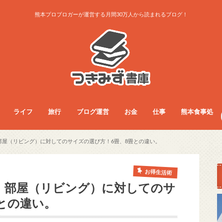
熊本プロブロガーが運営する月間30万人から読まれるブログ！
ライフ
旅行
ブログ運営
お金
仕事
熊本食事処
ライフ
お得生活術
グッズレビュー
コラム
サービス
ダイエット
ファッション
フード
旅行総合
旅行術
旅行記
ブログ運営
アクセス・収益
ノウハウ
お金
フリーランス
副業
仕事総合
人間関係
仕事術
働き方
医療・看護師
食事総合
モーニング
ランチ
夜ご飯
カフェ
居酒屋・BAR
パン屋
ラーメン
まとめ
部屋（リビング）に対してのサイズの選び方！6畳、8畳との違い。
お得生活術
ト」部屋（リビング）に対してのサ
との違い。