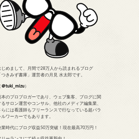
はじめまして、月間で28万人から読まれるブログ
「つきみず書庫」運営者の月見 水太郎です。
（
＠tuki_mizu
）
熊本のプロブロガーであり、ウェブ集客、ブログに関
するサロン運営やコンサル、他社のメディア編集業、
さらには看護師もフリーランスで行なっている超パラ
レルワーカーでもあります。
兼業時代にブログ収益50万突破！現在最高70万円！
フリーランスにて続々収益更新中！