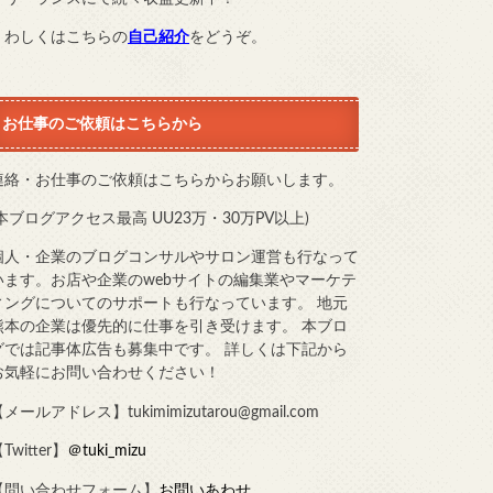
くわしくはこちらの
自己紹介
をどうぞ。
お仕事のご依頼はこちらから
連絡・お仕事のご依頼はこちらからお願いします。
(本ブログアクセス最高 UU23万・30万PV以上)
個人・企業のブログコンサルやサロン運営も行なって
います。お店や企業のwebサイトの編集業やマーケテ
ィングについてのサポートも行なっています。 地元
熊本の企業は優先的に仕事を引き受けます。 本ブロ
グでは記事体広告も募集中です。 詳しくは下記から
お気軽にお問い合わせください！
メールアドレス】tukimimizutarou@gmail.com
Twitter】
＠tuki_mizu
【問い合わせフォーム】
お問いあわせ