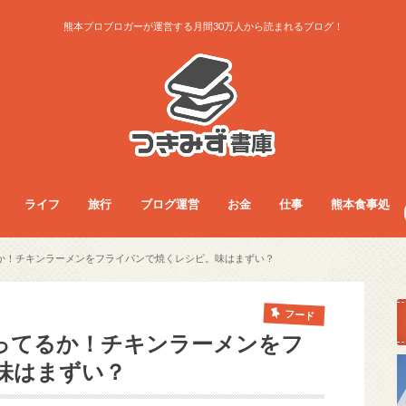
熊本プロブロガーが運営する月間30万人から読まれるブログ！
ライフ
旅行
ブログ運営
お金
仕事
熊本食事処
ライフ
お得生活術
グッズレビュー
コラム
サービス
ダイエット
ファッション
フード
旅行総合
旅行術
旅行記
ブログ運営
アクセス・収益
ノウハウ
お金
フリーランス
副業
仕事総合
人間関係
仕事術
働き方
医療・看護師
食事総合
モーニング
ランチ
夜ご飯
カフェ
居酒屋・BAR
パン屋
ラーメン
まとめ
か！チキンラーメンをフライパンで焼くレシピ。味はまずい？
フード
ってるか！チキンラーメンをフ
味はまずい？