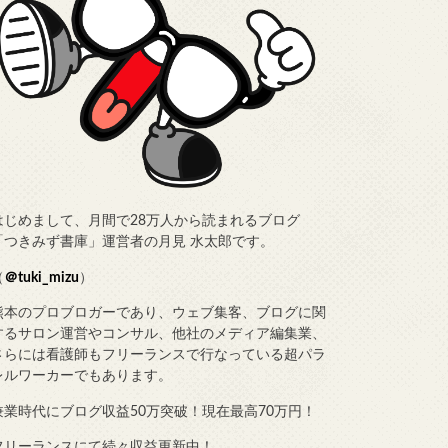
はじめまして、月間で28万人から読まれるブログ
「つきみず書庫」運営者の月見 水太郎です。
（
＠tuki_mizu
）
熊本のプロブロガーであり、ウェブ集客、ブログに関
するサロン運営やコンサル、他社のメディア編集業、
さらには看護師もフリーランスで行なっている超パラ
レルワーカーでもあります。
兼業時代にブログ収益50万突破！現在最高70万円！
フリーランスにて続々収益更新中！