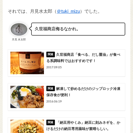
それでは、月見水太郎（
＠tuki_mizu
）でした。
久世福商店侮るなかれ。
月見 水太郎
久世福商店「食べる、だし醤油」が食べ
る系調味料ではおすすめです！
2017.09.05
解凍して炒めるだけのジップロック冷凍
保存食が便利！
2016.06.19
「納豆用やくみ」納豆に刻みネギを、か
けるだけの納豆専用薬味が素晴らしい。