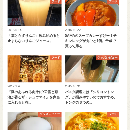
フード
フード
2015.5.14
2016.10.22
「葉とらずりんご」飲み始めると
SAMAのスープカレーすげー！チ
止まらないりんごジュース。
キンレッグが丸ごと1個。千歳で
買って帰る…
フード
グッズレビュー
2017.2.4
2015.10.31
「豚のあふれる肉汁にXO醤と葱
パスタ調理には「シリコントン
油が香るザ・シュウマイ」を弁当
グ」が掴みやすいのでおすすめ。
に入れると存…
トングの３つの…
グッズレビュー
フード