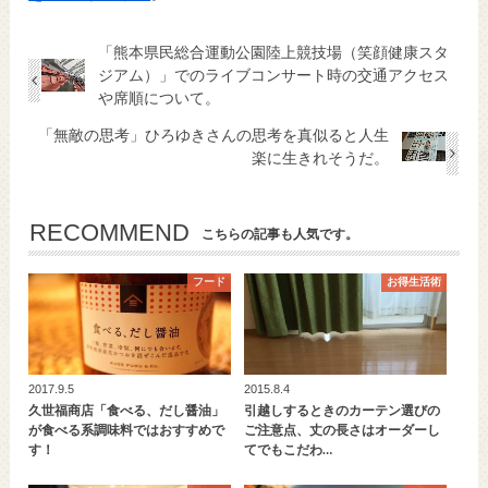
「熊本県民総合運動公園陸上競技場（笑顔健康スタ
ジアム）」でのライブコンサート時の交通アクセス
や席順について。
「無敵の思考」ひろゆきさんの思考を真似ると人生
楽に生きれそうだ。
RECOMMEND
こちらの記事も人気です。
フード
お得生活術
2017.9.5
2015.8.4
久世福商店「食べる、だし醤油」
引越しするときのカーテン選びの
が食べる系調味料ではおすすめで
ご注意点、丈の長さはオーダーし
す！
てでもこだわ…