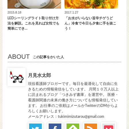
2015.8.18
2017.1.27
LEDシーリングライト取り付け方
「お水がいらない旨辛チゲうど
法を解説。これを見れば女性でも
ん」冷食で今日も夕食に手を抜こ
簡単にでき…
う！
ABOUT
この記事をかいた人
月見水太郎
現役看護師ブロガーです。毎日を最適化して自由に生
きるための情報発信をしています。 月間１０万人以上
に読まれるブログ「つきみず書庫」を運営中。 医療・
看護師関連の未来の働き方についても情報発信してい
ます。 お仕事のご依頼はメールかTwitterのDMからよ
ろしくお願いします。
メールアドレス：tukimimizutarou@gmail.com