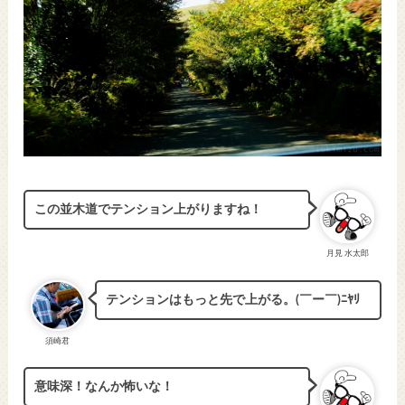
この並木道でテンション上がりますね！
月見 水太郎
テンションはもっと先で上がる。(￣ー￣)ﾆﾔﾘ
須崎君
意味深！なんか怖いな！