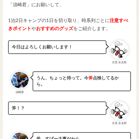
「須崎君」にお願いして、
1泊2日キャンプの1日を切り取り、時系列ごとに
注意すべ
きポイント
や
おすすめのグッズ
をご紹介します。
今日はよろしくお願いします！
月見 水太郎
うん、ちょっと待って。今
斧
点検してるか
ら。
須崎君
斧！？
月見 水太郎