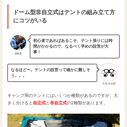
ドーム型非自立式はテントの組み立て方
にコツがいる
初心者であればあるこそ、テント張りには時
間がかかるので、なるべく早めの設営が大
事！
須崎君
なるほど〜。テントの設営って確かに難しそ
う。。。
月見 水太郎
キャンプ用のテントにはいくつか種類があるのですが、大
きく分けると
自立式
と
非自立式
の2種類があります。