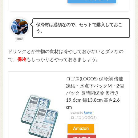
保冷材は必須なので、セットで購入しておこ
う。
須崎君
ドリンクとか生物の食材は冷やしておかないとダメなの
で、
保冷
もしっかりとやっておきましょう。
ロゴス(LOGOS) 保冷剤 倍速
凍結・氷点下パックM・2個
パック 長時間保冷 奥行き
19.6cm 幅13.8cm 高さ2.6
cm
created by
Rinker
ロゴス(LOGOS)
Amazon