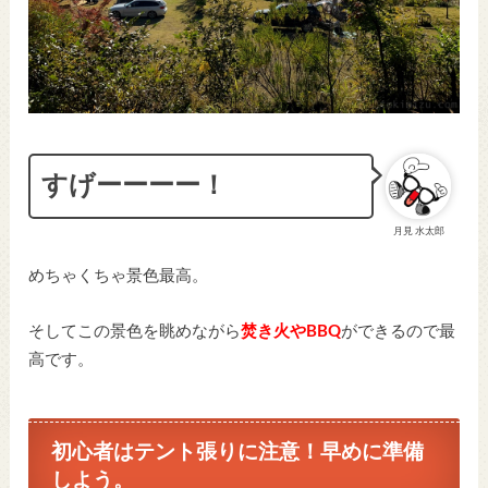
すげーーーー！
月見 水太郎
めちゃくちゃ景色最高。
そしてこの景色を眺めながら
焚き火やBBQ
ができるので最
高です。
初心者はテント張りに注意！早めに準備
しよう。