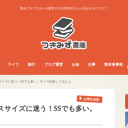
熊本プロブロガーが運営する月間30万人から読まれるブログ！
ライフ
旅行
ブログ運営
お金
仕事
熊本食事処
ライフ
お得生活術
グッズレビュー
コラム
サービス
ダイエット
ファッション
フード
旅行総合
旅行術
旅行記
ブログ運営
アクセス・収益
ノウハウ
お金
フリーランス
副業
仕事総合
人間関係
仕事術
働き方
医療・看護師
食事総合
モーニング
ランチ
夜ご飯
カフェ
居酒屋・BAR
パン屋
ラーメン
まとめ
サイズに迷う！SSでも多い。サイズ比較してみたよ。
お得生活術
スサイズに迷う！SSでも多い。