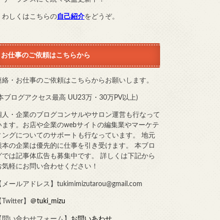
くわしくはこちらの
自己紹介
をどうぞ。
お仕事のご依頼はこちらから
連絡・お仕事のご依頼はこちらからお願いします。
(本ブログアクセス最高 UU23万・30万PV以上)
個人・企業のブログコンサルやサロン運営も行なって
います。お店や企業のwebサイトの編集業やマーケテ
ィングについてのサポートも行なっています。 地元
熊本の企業は優先的に仕事を引き受けます。 本ブロ
グでは記事体広告も募集中です。 詳しくは下記から
お気軽にお問い合わせください！
メールアドレス】tukimimizutarou@gmail.com
Twitter】
＠tuki_mizu
【問い合わせフォーム】
お問いあわせ