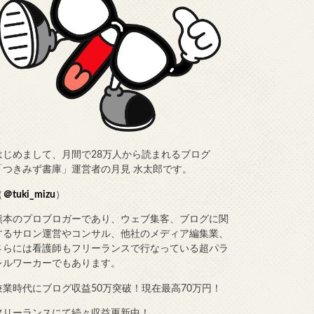
はじめまして、月間で28万人から読まれるブログ
「つきみず書庫」運営者の月見 水太郎です。
（
＠tuki_mizu
）
熊本のプロブロガーであり、ウェブ集客、ブログに関
するサロン運営やコンサル、他社のメディア編集業、
さらには看護師もフリーランスで行なっている超パラ
レルワーカーでもあります。
兼業時代にブログ収益50万突破！現在最高70万円！
フリーランスにて続々収益更新中！