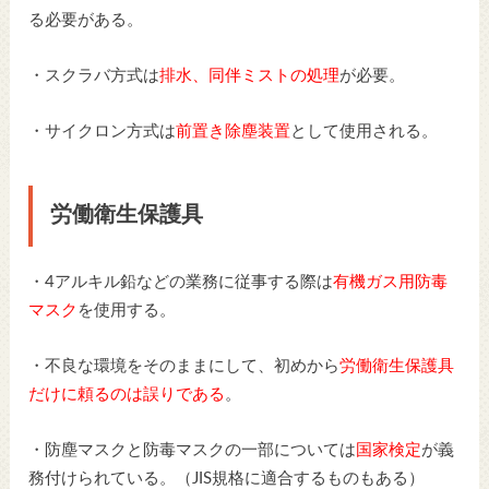
る必要がある。
・スクラバ方式は
排水、同伴ミストの処理
が必要。
・サイクロン方式は
前置き除塵装置
として使用される。
労働衛生保護具
・4アルキル鉛などの業務に従事する際は
有機ガス用防毒
マスク
を使用する。
・不良な環境をそのままにして、初めから
労働衛生保護具
だけに頼るのは誤りである
。
・防塵マスクと防毒マスクの一部については
国家検定
が義
務付けられている。（JIS規格に適合するものもある）