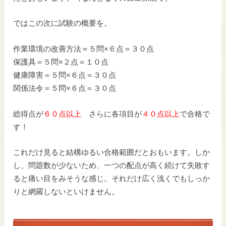
ではこの次に試験の概要を。
作業環境の改善方法＝５問×６点＝３０点
保護具＝５問×２点＝１０点
健康障害＝５問×６点＝３０点
関係法令＝５問×６点＝３０点
総得点が
６０点以上
さらに各項目が
４０点以上
で合格で
す！
これだけ見ると結構ゆるい合格範囲だとおもいます。しか
し、問題数が少ないため、一つの配点が高く続けて失敗す
ると痛い目をみそうな感じ。それだけ広く浅くでもしっか
りと網羅しないといけません。