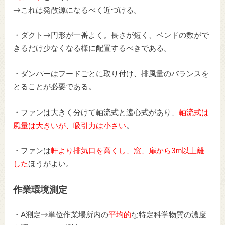
→これは発散源になるべく近づける。
・ダクト→円形が一番よく。長さが短く、ベンドの数がで
きるだけ少なくなる様に配置するべきである。
・ダンパーはフードごとに取り付け、排風量のバランスを
とることが必要である。
・ファンは大きく分けて軸流式と遠心式があり、
軸流式は
風量は大きいが、吸引力は小さい
。
・ファンは
軒より排気口を高くし、窓、扉から3m以上離
した
ほうがよい。
作業環境測定
・A測定→単位作業場所内の
平均的
な特定科学物質の濃度