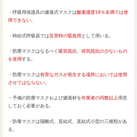
・呼吸用保護具の濾過式マスクは
酸素濃度18％未満では使
用できない
。
・時給式呼吸器では
災害時の緊急用
として用いる。
・防塵マスクはなるべく
吸気抵抗、排気抵抗の少ないもの
を使用
する。
・防塵マスクは
有害なガスが発生する場所においては使用
させてはならない
。
・予備の防塵マスクおよび濾過材を
作業者の同数以上
用意
しておく必要がある。
・防毒マスクは隔離式、直結式、直結式小型の三種類があ
る。