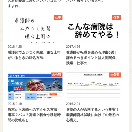
の対症療法に浸りたいだけなんで
たいと思っている人へ。
すよね。
仕事
仕事
2018.4.28
2017.4.26
看護師でムカつく先輩、嫌な上司
看護師が転職を決める理由6選！
がいるときの対処方法。
辞めるべきポイントは人間関係、
残業、仕事の…
未分類
未分類
2015.9.19
2016.2.21
熊本から宮崎へのアクセス方法！
９割の人が合格するという事実！
電車？バス？高速？料金や移動時
看護師資格試験に向けての最初の
間の比較をし…
心構え。