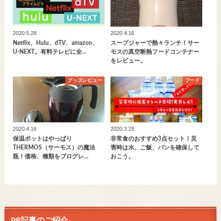
2020.5.28
2020.4.16
Netflix、Hulu、dTV、amazon、
スープジャーで熱々ランチ！サー
U-NEXT。有料テレビに全…
モスの真空断熱フードコンテナー
をレビュー。
グッズレビュー
フード
2020.4.16
2020.3.29
保温ポットはやっぱり
非常食のおすすめ3点セット！災
THERMOS（サーモス）の魔法
害時は水、ご飯、パンを確保して
瓶！価格、種類をブログレ…
おこう。
PR記事のご紹介