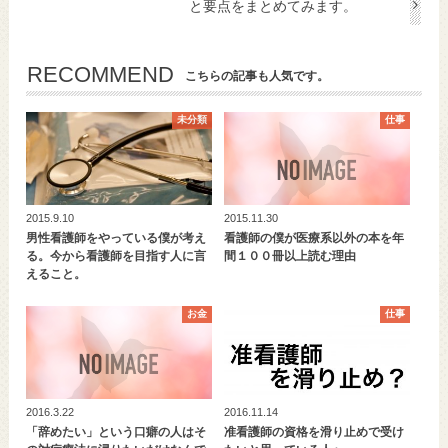
と要点をまとめてみます。
RECOMMEND
こちらの記事も人気です。
未分類
仕事
2015.9.10
2015.11.30
男性看護師をやっている僕が考え
看護師の僕が医療系以外の本を年
る。今から看護師を目指す人に言
間１００冊以上読む理由
えること。
お金
仕事
2016.3.22
2016.11.14
「辞めたい」という口癖の人はそ
准看護師の資格を滑り止めで受け