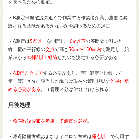
を調べるための測定。
・B測定→発散源の近くで作業する作業者が高い濃度に暴
露される危険があるかないかを調べるための測定。
・A測定は
5点以上
を測定し、
6m以下
の等間隔で引いた
縦、横の平行線の
交点
で高さ
50㎝〜150㎝内
で測定し、始
業時から
1時間以上経過
したのち測定する必要がある。
・
A,B両方クリア
する必要があり、管理濃度と比較して、
第一管理区分に該当した場合は現在の管理状態の
維持に努
める必要がある
。（管理区分は3つに分けられる）
用後処理
・
粉塵粒径分布を考慮して装置を選定
。
・濾過除塵方式およびサイクロン方式は
露点以上
で使用す