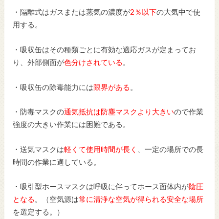
・隔離式はガスまたは蒸気の濃度が
2％以下
の大気中で使
用する。
・吸収缶はその種類ごとに有効な適応ガスが定まってお
り、外部側面が
色分けされている
。
・吸収缶の除毒能力には
限界がある
。
・防毒マスクの
通気抵抗は防塵マスクより大きい
ので作業
強度の大きい作業には困難である。
・送気マスクは
軽くて使用時間が長く
、一定の場所での長
時間の作業に適している。
・吸引型ホースマスクは呼吸に伴ってホース面体内が
陰圧
となる
。（空気源は
常に清浄な空気が得られる安全な場所
を選定する。）