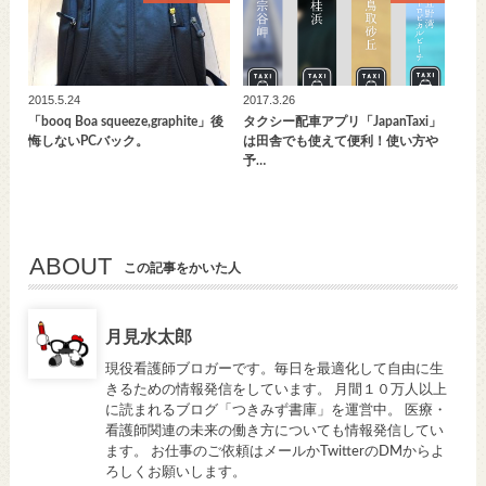
2015.5.24
2017.3.26
「booq Boa squeeze,graphite」後
タクシー配車アプリ「JapanTaxi」
悔しないPCバック。
は田舎でも使えて便利！使い方や
予…
ABOUT
この記事をかいた人
月見水太郎
現役看護師ブロガーです。毎日を最適化して自由に生
きるための情報発信をしています。 月間１０万人以上
に読まれるブログ「つきみず書庫」を運営中。 医療・
看護師関連の未来の働き方についても情報発信してい
ます。 お仕事のご依頼はメールかTwitterのDMからよ
ろしくお願いします。