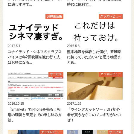
に適しすぎて…
時代に便利す…
お得生活術
グッズレビュー
2017.5.1
2016.5.3
ユナイテッド・シネマのクラブス
熊本地震を体験した僕が、避難時
パイスは年2回映画を観に行く人
に持っていた方いいと思う物品ま
はお得になる…
とめ。
サービス
グッズレビュー
2016.10.15
2017.1.26
「Smarket」でiPhoneを売る！相
「ウイングカットソー」DIY初心
場の確認と査定までの申し込み方
者が買うならこのノコギリがいい
法。
ぜ！
グッズレビュー
サービス