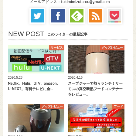
メールアドレス：tukimimizutarou@gmail.com
NEW POST
このライターの最新記事
サービス
グッズレビュー
2020.5.28
2020.4.16
Netflix、Hulu、dTV、amazon、
スープジャーで熱々ランチ！サー
U-NEXT。有料テレビに全…
モスの真空断熱フードコンテナー
をレビュー。
グッズレビュー
フード