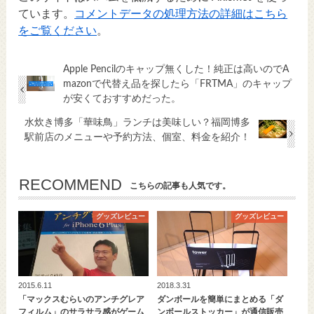
ています。
コメントデータの処理方法の詳細はこちら
をご覧ください
。
Apple Pencilのキャップ無くした！純正は高いのでA
mazonで代替え品を探したら「FRTMA」のキャップ
が安くておすすめだった。
水炊き博多「華味鳥」ランチは美味しい？福岡博多
駅前店のメニューや予約方法、個室、料金を紹介！
RECOMMEND
こちらの記事も人気です。
グッズレビュー
グッズレビュー
2015.6.11
2018.3.31
「マックスむらいのアンチグレア
ダンボールを簡単にまとめる「ダ
フィルム」のサラサラ感がゲーム
ンボールストッカー」が通信販売