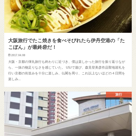
大阪旅行でたこ焼きを食べそびれたら伊丹空港の「た
こぼん」が最終砦だ！
2017.04.08
大阪・京都の弾丸旅行も終わりに近づき、僕は楽しかった旅行を振り返りなが
ら、一抹の物足りなさを感じていた。 USJで遊び、森見登美彦作品聖地巡礼を
行い京都の街並みを十分に楽しみ、仏閣を周り、これ以上ないほどの４日間を
楽しみ…
旅行