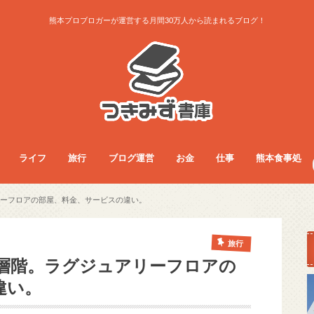
熊本プロブロガーが運営する月間30万人から読まれるブログ！
ライフ
旅行
ブログ運営
お金
仕事
熊本食事処
ライフ
お得生活術
グッズレビュー
コラム
サービス
ダイエット
ファッション
フード
旅行総合
旅行術
旅行記
ブログ運営
アクセス・収益
ノウハウ
お金
フリーランス
副業
仕事総合
人間関係
仕事術
働き方
医療・看護師
食事総合
モーニング
ランチ
夜ご飯
カフェ
居酒屋・BAR
パン屋
ラーメン
まとめ
ーフロアの部屋、料金、サービスの違い。
旅行
層階。ラグジュアリーフロアの
違い。