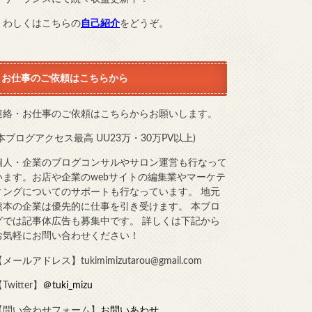
くわしくはこちらの
自己紹介
をどうぞ。
お仕事のご依頼はこちらから
連絡・お仕事のご依頼はこちらからお願いします。
(本ブログアクセス最高 UU23万・30万PV以上)
個人・企業のブログコンサルやサロン運営も行なって
います。お店や企業のwebサイトの編集業やマーケテ
ィングについてのサポートも行なっています。 地元
熊本の企業は優先的に仕事を引き受けます。 本ブロ
グでは記事体広告も募集中です。 詳しくは下記から
お気軽にお問い合わせください！
メールアドレス】tukimimizutarou@gmail.com
Twitter】
＠tuki_mizu
【問い合わせフォーム】
お問いあわせ