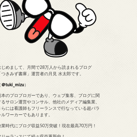
はじめまして、月間で28万人から読まれるブログ
「つきみず書庫」運営者の月見 水太郎です。
（
＠tuki_mizu
）
熊本のプロブロガーであり、ウェブ集客、ブログに関
するサロン運営やコンサル、他社のメディア編集業、
さらには看護師もフリーランスで行なっている超パラ
レルワーカーでもあります。
兼業時代にブログ収益50万突破！現在最高70万円！
フリーランスにて続々収益更新中！