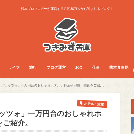
熊本プロブロガーが運営する月間30万人から読まれるブログ！
ライフ
旅行
ブログ運営
お金
仕事
熊本食事処
ライフ
お得生活術
グッズレビュー
コラム
サービス
ダイエット
ファッション
フード
旅行総合
旅行術
旅行記
ブログ運営
アクセス・収益
ノウハウ
お金
フリーランス
副業
仕事総合
人間関係
仕事術
働き方
医療・看護師
食事総合
モーニング
ランチ
夜ご飯
カフェ
居酒屋・BAR
パン屋
ラーメン
まとめ
・パラッツォ」一万円台のおしゃれホテル。料金や部屋、朝食をご紹介。
ホテル・旅館
ラッツォ」一万円台のおしゃれホ
をご紹介。