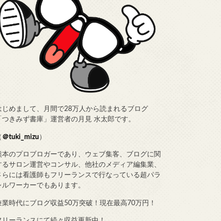
はじめまして、月間で28万人から読まれるブログ
「つきみず書庫」運営者の月見 水太郎です。
（
＠tuki_mizu
）
熊本のプロブロガーであり、ウェブ集客、ブログに関
するサロン運営やコンサル、他社のメディア編集業、
さらには看護師もフリーランスで行なっている超パラ
レルワーカーでもあります。
兼業時代にブログ収益50万突破！現在最高70万円！
フリーランスにて続々収益更新中！