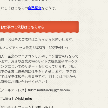
くわしくはこちらの
自己紹介
をどうぞ。
お仕事のご依頼はこちらから
連絡・お仕事のご依頼はこちらからお願いします。
(本ブログアクセス最高 UU23万・30万PV以上)
個人・企業のブログコンサルやサロン運営も行なって
います。お店や企業のwebサイトの編集業やマーケテ
ィングについてのサポートも行なっています。 地元
熊本の企業は優先的に仕事を引き受けます。 本ブロ
グでは記事体広告も募集中です。 詳しくは下記から
お気軽にお問い合わせください！
メールアドレス】tukimimizutarou@gmail.com
Twitter】
＠tuki_mizu
【問い合わせフォーム】
お問いあわせ