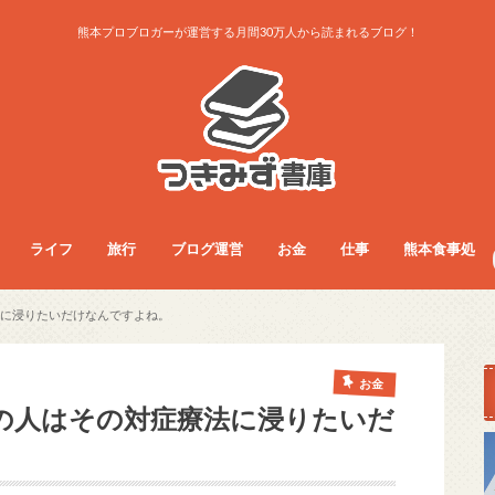
熊本プロブロガーが運営する月間30万人から読まれるブログ！
ライフ
旅行
ブログ運営
お金
仕事
熊本食事処
ライフ
お得生活術
グッズレビュー
コラム
サービス
ダイエット
ファッション
フード
旅行総合
旅行術
旅行記
ブログ運営
アクセス・収益
ノウハウ
お金
フリーランス
副業
仕事総合
人間関係
仕事術
働き方
医療・看護師
食事総合
モーニング
ランチ
夜ご飯
カフェ
居酒屋・BAR
パン屋
ラーメン
まとめ
に浸りたいだけなんですよね。
お金
の人はその対症療法に浸りたいだ