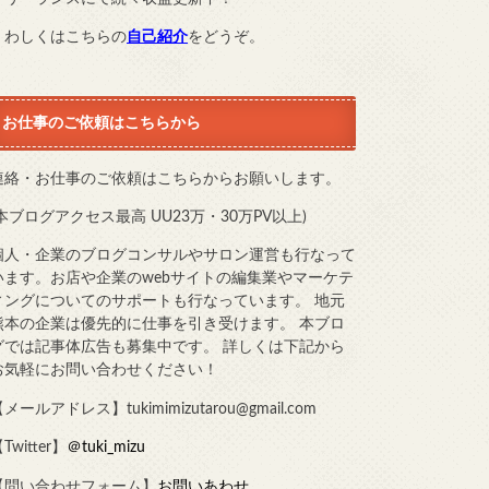
くわしくはこちらの
自己紹介
をどうぞ。
お仕事のご依頼はこちらから
連絡・お仕事のご依頼はこちらからお願いします。
(本ブログアクセス最高 UU23万・30万PV以上)
個人・企業のブログコンサルやサロン運営も行なって
います。お店や企業のwebサイトの編集業やマーケテ
ィングについてのサポートも行なっています。 地元
熊本の企業は優先的に仕事を引き受けます。 本ブロ
グでは記事体広告も募集中です。 詳しくは下記から
お気軽にお問い合わせください！
メールアドレス】tukimimizutarou@gmail.com
Twitter】
＠tuki_mizu
【問い合わせフォーム】
お問いあわせ