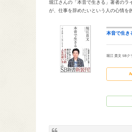
堀江さんの「本音で生きる」著者のラ
が、仕事を辞めたいという人の心情を
本音で生きる
堀江 貴文 SBクリ
A