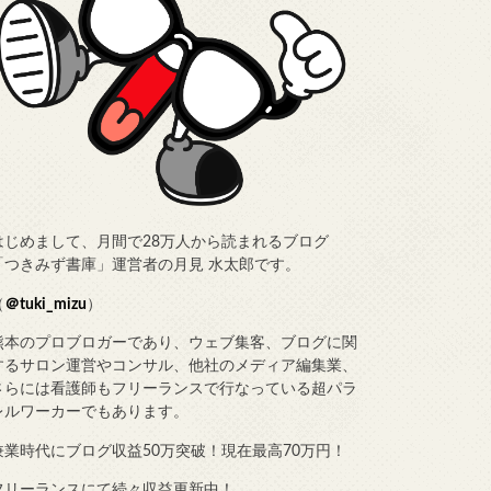
はじめまして、月間で28万人から読まれるブログ
「つきみず書庫」運営者の月見 水太郎です。
（
＠tuki_mizu
）
熊本のプロブロガーであり、ウェブ集客、ブログに関
するサロン運営やコンサル、他社のメディア編集業、
さらには看護師もフリーランスで行なっている超パラ
レルワーカーでもあります。
兼業時代にブログ収益50万突破！現在最高70万円！
フリーランスにて続々収益更新中！