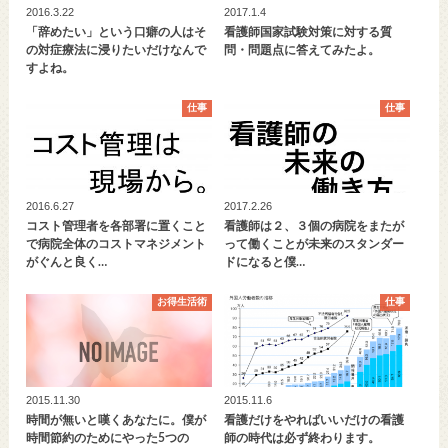
2016.3.22
2017.1.4
「辞めたい」という口癖の人はそ
看護師国家試験対策に対する質
の対症療法に浸りたいだけなんで
問・問題点に答えてみたよ。
すよね。
仕事
仕事
2016.6.27
2017.2.26
コスト管理者を各部署に置くこと
看護師は２、３個の病院をまたが
で病院全体のコストマネジメント
って働くことが未来のスタンダー
がぐんと良く…
ドになると僕…
お得生活術
仕事
2015.11.30
2015.11.6
時間が無いと嘆くあなたに。僕が
看護だけをやればいいだけの看護
時間節約のためにやった5つの
師の時代は必ず終わります。