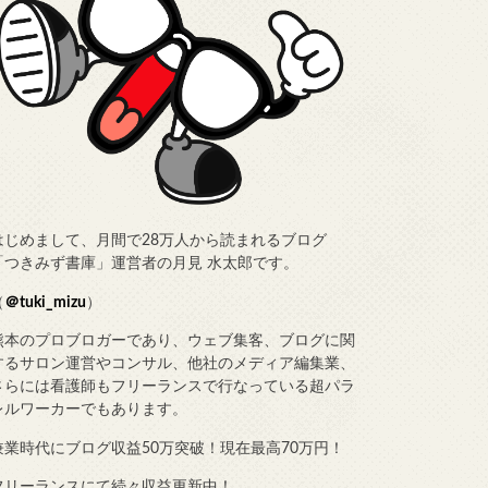
はじめまして、月間で28万人から読まれるブログ
「つきみず書庫」運営者の月見 水太郎です。
（
＠tuki_mizu
）
熊本のプロブロガーであり、ウェブ集客、ブログに関
するサロン運営やコンサル、他社のメディア編集業、
さらには看護師もフリーランスで行なっている超パラ
レルワーカーでもあります。
兼業時代にブログ収益50万突破！現在最高70万円！
フリーランスにて続々収益更新中！