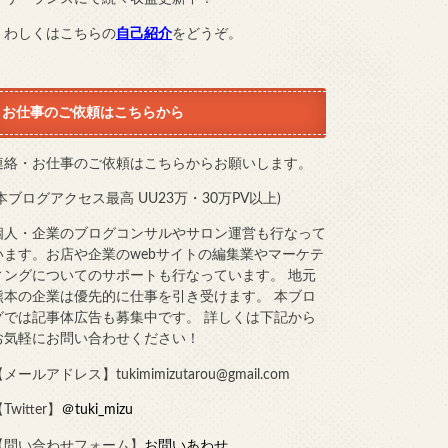
くわしくはこちらの
自己紹介
をどうぞ。
お仕事のご依頼はこちらから
連絡・お仕事のご依頼はこちらからお願いします。
(本ブログアクセス最高 UU23万・30万PV以上)
個人・企業のブログコンサルやサロン運営も行なって
います。お店や企業のwebサイトの編集業やマーケテ
ィングについてのサポートも行なっています。 地元
熊本の企業は優先的に仕事を引き受けます。 本ブロ
グでは記事体広告も募集中です。 詳しくは下記から
お気軽にお問い合わせください！
メールアドレス】tukimimizutarou@gmail.com
Twitter】
＠tuki_mizu
【問い合わせフォーム】
お問いあわせ