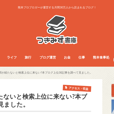
熊本プロブロガーが運営する月間30万人から読まれるブログ！
ライフ
旅行
ブログ運営
お金
仕事
熊本食事処
ライフ
お得生活術
グッズレビュー
コラム
サービス
ダイエット
ファッション
フード
旅行総合
旅行術
旅行記
ブログ運営
アクセス・収益
ノウハウ
お金
フリーランス
副業
仕事総合
人間関係
仕事術
働き方
医療・看護師
食事総合
モーニング
ランチ
夜ご飯
カフェ
居酒屋・BAR
パン屋
ラーメン
まとめ
間が経たないと検索上位に来ない?本ブログ上位30記事を調べて見ました。
アクセス・収益
たないと検索上位に来ない?本ブ
見ました。