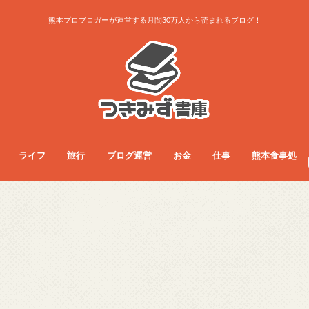
熊本プロブロガーが運営する月間30万人から読まれるブログ！
ライフ
旅行
ブログ運営
お金
仕事
熊本食事処
ライフ
お得生活術
グッズレビュー
コラム
サービス
ダイエット
ファッション
フード
旅行総合
旅行術
旅行記
ブログ運営
アクセス・収益
ノウハウ
お金
フリーランス
副業
仕事総合
人間関係
仕事術
働き方
医療・看護師
食事総合
モーニング
ランチ
夜ご飯
カフェ
居酒屋・BAR
パン屋
ラーメン
まとめ