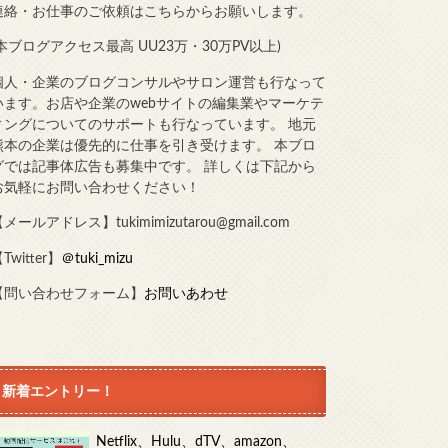
連絡・お仕事のご依頼はこちらからお願いします。
(本ブログアクセス最高 UU23万・30万PV以上)
個人・企業のブログコンサルやサロン運営も行なって
います。お店や企業のwebサイトの編集業やマーケテ
ィングについてのサポートも行なっています。 地元
熊本の企業は優先的に仕事を引き受けます。 本ブロ
グでは記事体広告も募集中です。 詳しくは下記から
お気軽にお問い合わせください！
メールアドレス】tukimimizutarou@gmail.com
Twitter】
＠tuki_mizu
【問い合わせフォーム】
お問いあわせ
新着エントリー！
Netflix、Hulu、dTV、amazon、