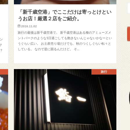
「新千歳空港」でここだけは寄っとけとい
うお店！厳選２店をご紹介。
2016.11.02
旅行の最後は新千歳空港で。 新千歳空港はある種のアミューズメ
ントパークのような1日過ごしても飽きないんじゃないかなーとい
ン
うぐらい広い。 お土産売り場だけでも、秋のつくしぐらい転々と
サ
している。 なので逆に困るんだけど。 そ…
？
旅行