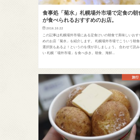
食事処「菊水」札幌場外市場で定食の朝
が食べられるおすすめのお店。
2016.10.22
この記事は札幌場外市場にある定食けいの朝食で美味しいおす
めのお店「菊水」を紹介します。 札幌場外市場でこういう朝食
選択肢もあるよ！というのを僕が示しましょう。 合わせて読み
い 札幌「場外市場」を食べ歩き。朝食、海鮮…
旅行