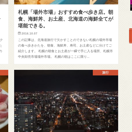
札幌「場外市場」おすすめ食べ歩き店。朝
ー
食、海鮮丼、お土産、北海道の海鮮全てが
堪能できる。
2016.10.07
ク
この記事は、北海道旅行で欠かすことのできない札幌の場外市場
た
の食べ歩きかたを、朝食、海鮮丼、寿司、お土産などに分けてご
の
紹介します。 札幌の朝食とお土産が一瞬で手に入る場所、札幌市
中央卸売市場場外市場。 札幌の朝はここに限り…
旅行