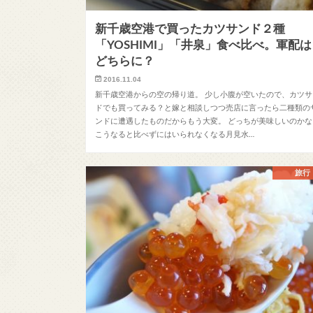
新千歳空港で買ったカツサンド２種
「YOSHIMI」「井泉」食べ比べ。軍配は
どちらに？
2016.11.04
新千歳空港からの空の帰り道。 少し小腹が空いたので、カツサ
ドでも買ってみる？と嫁と相談しつつ売店に言ったら二種類の
ンドに遭遇したものだからもう大変。 どっちが美味しいのかな
こうなると比べずにはいられなくなる月見水…
旅行