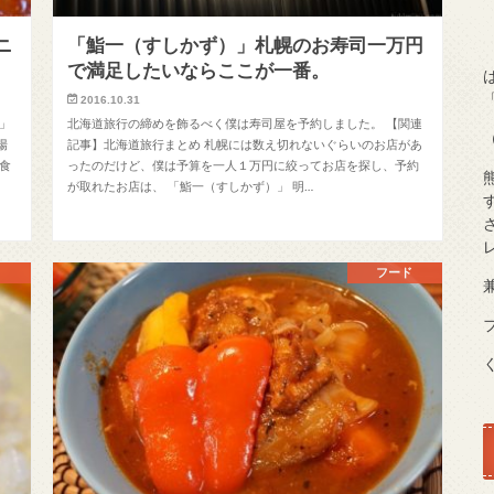
ニ
「鮨一（すしかず）」札幌のお寿司一万円
で満足したいならここが一番。
2016.10.31
」
北海道旅行の締めを飾るべく僕は寿司屋を予約しました。 【関連
場
記事】北海道旅行まとめ 札幌には数え切れないぐらいのお店があ
食
ったのだけど、僕は予算を一人１万円に絞ってお店を探し、予約
が取れたお店は、 「鮨一（すしかず）」 明…
フード