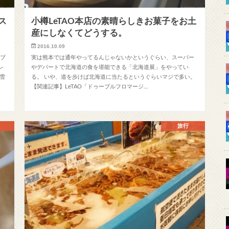
ス
小樽LeTAO本店の素晴らしきお菓子をお土
産にしなくてどうする。
2016.10.09
ープ
実は熊本では通年やってるんじゃないかというぐらい、スーパー
レ
やデパートで北海道の食を堪能できる「北海道展」をやってい
雪
る。 いや、道を歩けば北海道に当たるというぐらいマジで多い。
【関連記事】LeTAO「ドゥーブルフロマージ…
旅行