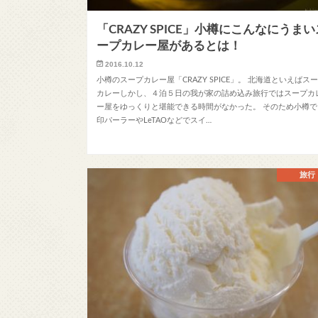
「CRAZY SPICE」小樽にこんなにうまい
ープカレー屋があるとは！
2016.10.12
小樽のスープカレー屋「CRAZY SPICE」。 北海道といえばス
カレーしかし、４泊５日の我が家の詰め込み旅行ではスープカ
ー屋をゆっくりと堪能できる時間がなかった。 そのため小樽で
印パーラーやLeTAOなどでスイ…
旅行