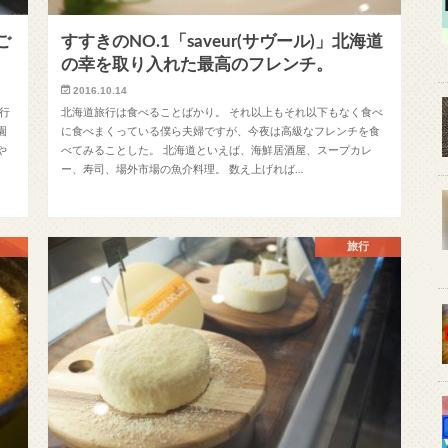
ご
すすきのNO.1「saveur(サヴール)」北海道
の幸を取り入れた最高のフレンチ。
2016.10.14
行
北海道旅行は食べることばかり。 それ以上もそれ以下もなく食べ
園
に食べまくっている僕ら夫婦ですが、今夜は高級なフレンチを食
や
べてみることした。 北海道といえば、海鮮居酒屋、スープカレ
ー、寿司、場外市場の魚介料理。 数え上げれば…
旅行