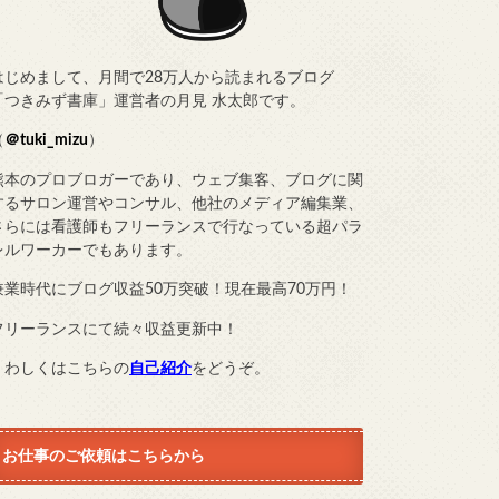
はじめまして、月間で28万人から読まれるブログ
「つきみず書庫」運営者の月見 水太郎です。
（
＠tuki_mizu
）
熊本のプロブロガーであり、ウェブ集客、ブログに関
するサロン運営やコンサル、他社のメディア編集業、
さらには看護師もフリーランスで行なっている超パラ
レルワーカーでもあります。
兼業時代にブログ収益50万突破！現在最高70万円！
フリーランスにて続々収益更新中！
くわしくはこちらの
自己紹介
をどうぞ。
お仕事のご依頼はこちらから