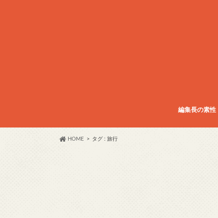
編集長の素性
HOME
タグ : 旅行