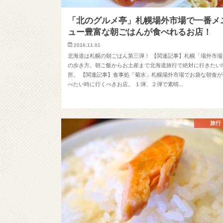
「北のグルメ亭」札幌場外市場で一番メ
ュー豊富な朝ごはんが食べれるお店！
2016.11.01
北海道は札幌の朝ごはん第三弾！ 【関連記事】札幌「場外市場
の歩き方。朝ご飯からお土産まで北海道旅行で絶対に行きたい
所。 【関連記事】食事処「菊水」札幌場外市場でお袋な朝食が
べたい時に行くべきお店。 １弾、２弾で素晴…
旅行