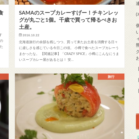
食
SAMAのスープカレーすげー！チキンレッ
グが丸ごと1個。千歳で買って帰るべきお
土産。
す
2016.10.22
の
北海道旅行の余韻を残しつつ、買って来たお土産を消費する日々
た
に虚しさを感じている今日この頃。 小樽で食べたスープカレーう
まかったな。 【関連記事】「CRAZY SPICE」小樽にこんなにうま
いスープカレー屋があるとは！ 安…
【
旅行
【